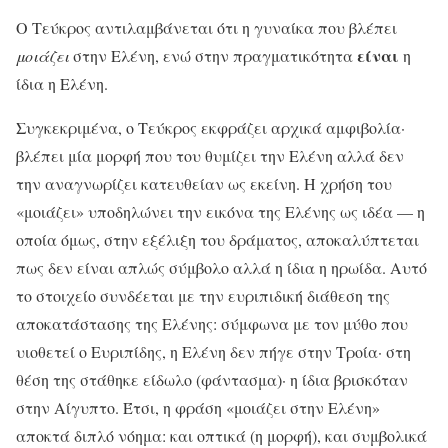
Ο Τεύκρος αντιλαμβάνεται ότι η γυναίκα που βλέπει
είναι
μοιάζει
στην Ελένη, ενώ στην πραγματικότητα
η
ίδια η Ελένη.
Συγκεκριμένα, ο Τεύκρος εκφράζει αρχικά αμφιβολία·
βλέπει μία μορφή που του θυμίζει την Ελένη αλλά δεν
την αναγνωρίζει κατευθείαν ως εκείνη. Η χρήση του
«μοιάζει» υποδηλώνει την εικόνα της Ελένης ως ιδέα — η
οποία όμως, στην εξέλιξη του δράματος, αποκαλύπτεται
πως δεν είναι απλώς σύμβολο αλλά η ίδια η ηρωίδα. Αυτό
το στοιχείο συνδέεται με την ευριπιδική διάθεση της
αποκατάστασης της Ελένης: σύμφωνα με τον μύθο που
υιοθετεί ο Ευριπίδης, η Ελένη δεν πήγε στην Τροία· στη
θέση της στάθηκε είδωλο (φάντασμα)· η ίδια βρισκόταν
στην Αίγυπτο. Έτσι, η φράση «μοιάζει στην Ελένη»
αποκτά διπλό νόημα: και οπτικά (η μορφή), και συμβολικά