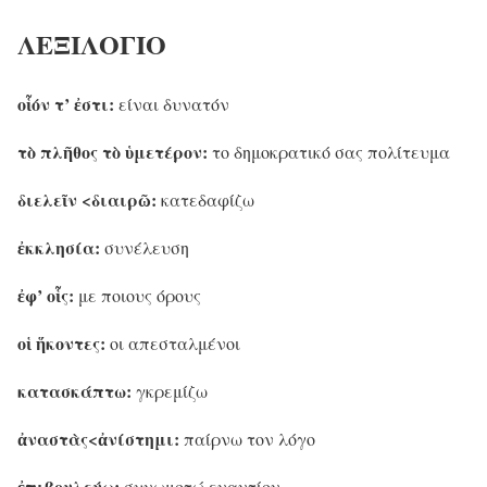
ΛΕΞΙΛΟΓΙΟ
οἷόν τ’ ἐστι:
είναι δυνατόν
τὸ πλῆθος τὸ ὑμετέρον:
το δημοκρατικό σας πολίτευμα
διελεῖν <διαιρῶ:
κατεδαφίζω
ἐκκλησία:
συνέλευση
ἐφ’ οἷς:
με ποιους όρους
οἱ ἥκοντες:
οι απεσταλμένοι
κατασκάπτω:
γκρεμίζω
ἀναστὰς<ἀνίστημι:
παίρνω τον λόγο
ἐπιβουλεύω:
συνωμοτώ εναντίον