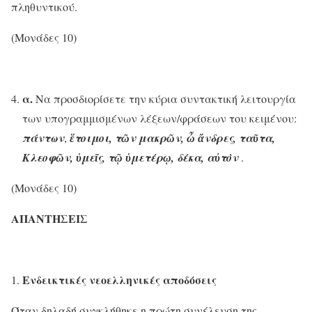
πληθυντικού.
(Μονάδες 10)
α.
Να προσδιορίσετε την κύρια συντακτική λειτουργία
των υπογραμμισμένων λέξεων/φράσεων του κειμένου:
πάντων
,
ἕτοιμοι, τῶν μακρῶν, ὦ ἄνδρες, ταῦτα,
Κλεοφῶν, ὑμεῖς, τῷ ὑμετέρῳ, δέκα, αὐτὸν
.
(Μονάδες 10)
ΑΠΑΝΤΗΣΕΙΣ
Ενδεικτικές νεοελληνικές αποδόσεις
Όταν δηλαδή συγκλήθηκε η πρώτη συνέλευση της