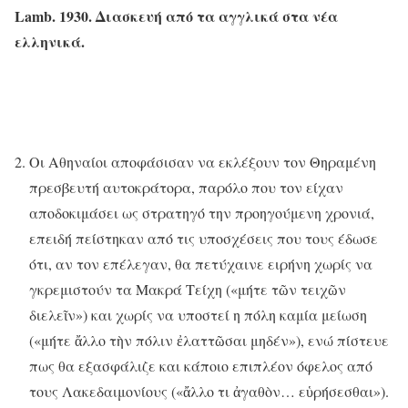
Lamb. 1930. Διασκευή από τα αγγλικά στα νέα
ελληνικά.
Οι Αθηναίοι αποφάσισαν να εκλέξουν τον Θηραμένη
πρεσβευτή αυτοκράτορα, παρόλο που τον είχαν
αποδοκιμάσει ως στρατηγό την προηγούμενη χρονιά,
επειδή πείστηκαν από τις υποσχέσεις που τους έδωσε
ότι, αν τον επέλεγαν, θα πετύχαινε ειρήνη χωρίς να
γκρεμιστούν τα Μακρά Τείχη («μήτε τῶν τειχῶν
διελεῖν») και χωρίς να υποστεί η πόλη καμία μείωση
(«μήτε ἄλλο τὴν πόλιν ἐλαττῶσαι μηδέν»), ενώ πίστευε
πως θα εξασφάλιζε και κάποιο επιπλέον όφελος από
τους Λακεδαιμονίους («ἄλλο τι ἀγαθὸν… εὑρήσεσθαι»).