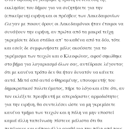
εκκλησίας του δήμου για να συζητήσετε για την
(επικείμενη) ειρήνη και οι πρέσβεις των Λακεδαιμονίων
έλεγαν με ποιους όρους οι Λακεδαιμόνιοι ήταν έτοιμοι να
συνάψουν την ειρήνη, αν πρώτα από τα μακρά τείχη
γκρεμίσετε δέκα στάδια απ’ το καθένα από τα δύο, τότε
και εσείς δε συμφωνήσατε μόλις ακούσατε για το
γκρέμισμα των τειχών και ο Κλεοφώνας, αφού σηκώθηκε
στο βήμα για λογαριασμό όλων σας, αντέδρασε λέγοντας
ότι με κανένα τρόπο δεν θα ήταν δυνατόν να κάνετε
αυτά. Μετά από αυτά ο Θηραμένης, υπονομευτής του
δημοκρατικού πολιτεύματος, πήρε το λόγο και είπε ότι, αν
τον εκλέξετε πρεσβευτή με απεριόριστες αρμοδιότητες
για την ειρήνη, θα συντελέσει ώστε να μη γκρεμίσετε
κανένα τμήμα των τειχών και η πόλη να μην υποστεί
καμιά άλλη ταπείνωση· πίστευε μάλιστα ότι θα
πετύχαινε και κάποιο άλλο αγαθό για την πόλη από τους