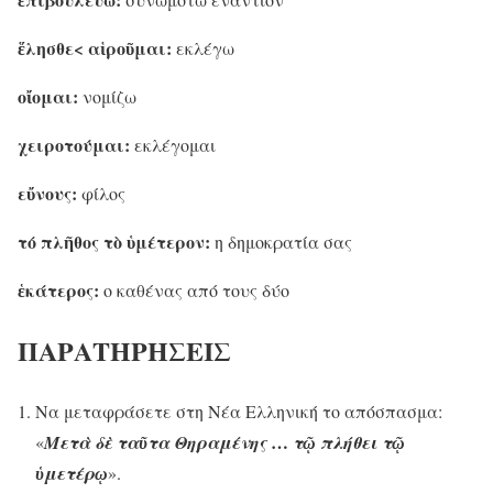
ἕλησθε< αἱροῦμαι:
εκλέγω
οἴομαι:
νομίζω
χειροτούμαι:
εκλέγομαι
εὔνους:
φίλος
τό πλῆθος
τὸ ὑμέτερον:
η δημοκρατία σας
ἑκάτερος:
ο καθένας από τους δύο
ΠΑΡΑΤΗΡΗΣΕΙΣ
Να μεταφράσετε στη Νέα Ελληνική το απόσπασμα:
…
«
Μετὰ δὲ ταῦτα Θηραμένης
τῷ πλήθει τῷ
ὑμετέρῳ
».