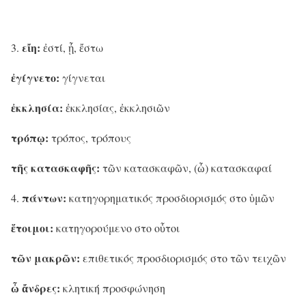
εἴη:
ἐστί, ᾖ, ἔστω
ἐγίγνετο:
γίγνεται
ἐκκλησία:
ἐκκλησίας, ἐκκλησιῶν
τρόπῳ:
τρόπος, τρόπους
τῆς κατασκαφῆς:
τῶν κατασκαφῶν, (ὦ) κατασκαφαί
πάντων:
κατηγορηματικός προσδιορισμός στο ὑμῶν
ἕτοιμοι:
κατηγορούμενο στο οὗτοι
τῶν μακρῶν:
επιθετικός προσδιορισμός στο τῶν τειχῶν
ὦ ἄνδρες:
κλητική προσφώνηση