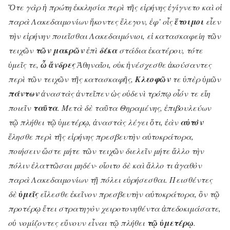
Ὅτε γὰρ ἡ πρώτη ἐκκλησία περὶ τῆς εἰρήνης ἐγίγνετο καὶ οἱ
παρὰ Λακεδαιμονίων ἥκοντες ἔλεγον, ἐφ’ οἷς
ἕτοιμοι
εἶεν
τὴν εἰρήνην ποιεῖσθαι Λακεδαιμόνιοι, εἰ κατασκαφείη τῶν
τειχῶν
τῶν μακρῶν
ἐπὶ
δέκα
στάδια ἑκατέρου, τότε
ὑμεῖς τε,
ὦ ἄνδρες
Ἀθηναῖοι, οὐκ ἠνέσχεσθε ἀκούσαντες
περὶ τῶν τειχῶν τῆς κατασκαφῆς,
Κλεοφῶν
τε ὑπὲρ ὑμῶν
πάντων
ἀναστὰς ἀντεῖπεν ὡς οὐδενὶ τρόπῳ οἷόν τε εἴη
ποιεῖν
ταῦτα
. Μετὰ δὲ ταῦτα Θηραμένης, ἐπιβουλεύων
τῷ πλήθει τῷ ὑμετέρῳ, ἀναστὰς λέγει ὅτι, ἐὰν
αὐτὸν
ἕλησθε περὶ τῆς εἰρήνης πρεσβευτὴν αὐτοκράτορα,
ποιήσειν ὥστε μήτε τῶν τειχῶν διελεῖν μήτε ἄλλο τὴν
πόλιν ἐλαττῶσαι μηδέν· οἴοιτο δὲ καὶ ἄλλο τι ἀγαθὸν
παρὰ Λακεδαιμονίων τῇ πόλει εὑρήσεσθαι. Πεισθέντες
δὲ
ὑμεῖς
εἵλεσθε ἐκεῖνον πρεσβευτὴν αὐτοκράτορα, ὃν τῷ
προτέρῳ ἔτει στρατηγὸν χειροτονηθέντα ἀπεδοκιμάσατε,
οὐ νομίζοντες εὔνουν εἶναι τῷ πλήθει
τῷ ὑμετέρῳ
.