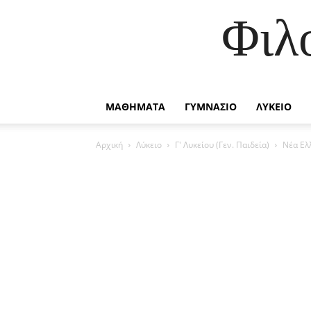
Φιλ
ΜΑΘΗΜΑΤΑ
ΓΥΜΝΑΣΙΟ
ΛΥΚΕΙΟ
Αρχική
Λύκειο
Γ' Λυκείου (Γεν. Παιδεία)
Νέα Ελ