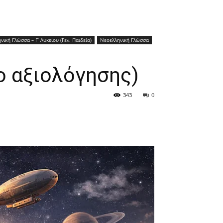
νική Γλώσσα – Γ’ Λυκείου (Γεν. Παιδεία)
Νεοελληνική Γλώσσα
ο αξιολόγησης)
343
0