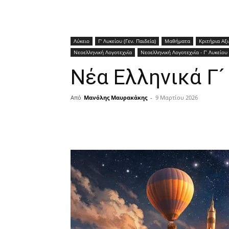
Λύκειο
Γ' Λυκείου (Γεν. Παιδεία)
Μαθήματα
Κριτήρια Αξ
Νεοελληνική Λογοτεχνία
Νεοελληνική Λογοτεχνία - Γ’ Λυκείου 
Νέα Ελληνικά Γ´
Από
Μανόλης Μαυρακάκης
-
9 Μαρτίου 2026