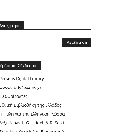
Αναζήτηση
Χρήσιμοι Σύνδεσμοι
Perseus Digital Library
www.study4exams.gr
Ε.Ο.Ορίζοντες
Εθνική Βιβλιοθήκη της Ελλάδος
Η Πύλη για την Ελληνική Γλώσσα
Λεξικό των H.G. Liddell & R. Scott
Σπουδαστήριο Νέου Ελληνισμού