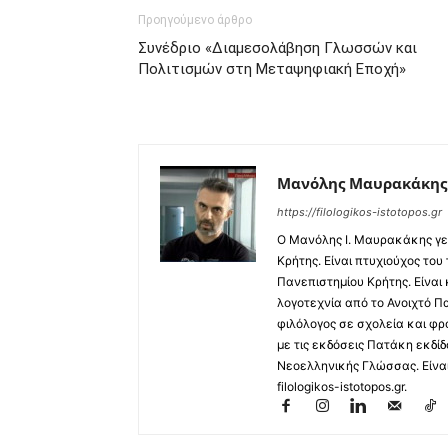
Προηγούμενο άρθρο
Συνέδριο «Διαμεσολάβηση Γλωσσών και
Πολιτισμών στη Μεταψηφιακή Εποχή»
Μανόλης Μαυρακάκης
https://filologikos-istotopos.gr
Ο Μανόλης I. Μαυρακάκης γε
Κρήτης. Είναι πτυχιούχος του
Πανεπιστημίου Κρήτης. Είναι
λογοτεχνία από το Ανοιχτό Π
φιλόλογος σε σχολεία και φρ
με τις εκδόσεις Πατάκη εκδίδ
Νεοελληνικής Γλώσσας. Είναι 
filologikos-istotopos.gr.