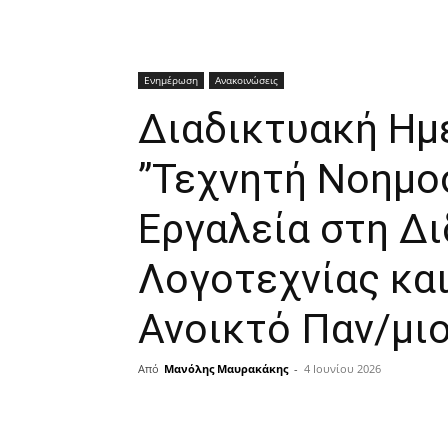
Ενημέρωση
Ανακοινώσεις
Διαδικτυακή Ημε
”Τεχνητή Νοημο
Εργαλεία στη Δι
Λογοτεχνίας και
Ανοικτό Παν/μι
Από
Μανόλης Μαυρακάκης
-
4 Ιουνίου 2026