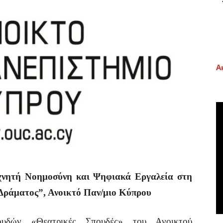
Α
χνητή Νοημοσύνη και Ψηφιακά Εργαλεία στη
 Δράματος”, Ανοικτό Παν/μιο Κύπρου
υδών «Θεατρικές Σπουδές» του Ανοικτού