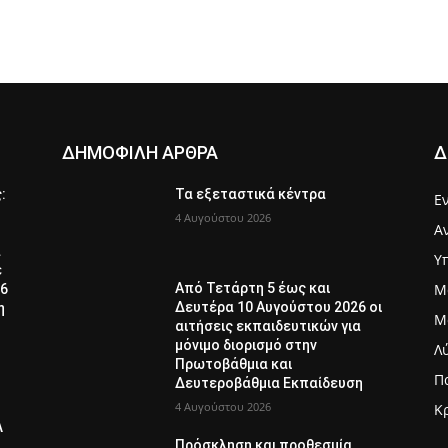
ΔΗΜΟΦΙΛΗ ΑΡΘΡΑ
Δ
ς:
Τα εξεταστικά κέντρα
Ε
4 Αυγούστου 2026
Α
α
Υ
ε
Μ
Από Τετάρτη 5 έως και
26
Δευτέρα 10 Αυγούστου 2026 οι
η
Μ
αιτήσεις εκπαιδευτικών για
μόνιμο διορισμό στην
Λ
Πρωτοβάθμια και
Π
Δευτεροβάθμια Εκπαίδευση
4 Αυγούστου 2026
Κ
Λ
Πρόσκληση και προθεσμία