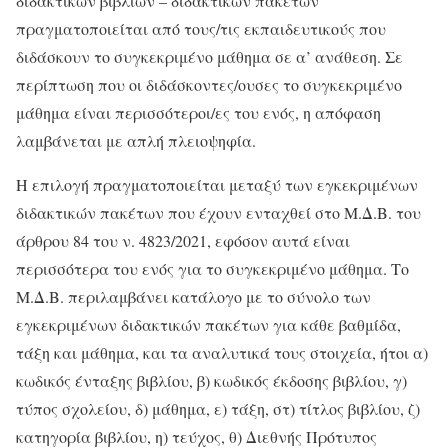
διδακτικών βιβλίων – διδακτικών πακέτων
πραγματοποιείται από τους/τις εκπαιδευτικούς που
διδάσκουν το συγκεκριμένο μάθημα σε α’ ανάθεση. Σε
περίπτωση που οι διδάσκοντες/ουσες το συγκεκριμένο
μάθημα είναι περισσότεροι/ες του ενός, η απόφαση
λαμβάνεται με απλή πλειοψηφία.
Η επιλογή πραγματοποιείται μεταξύ των εγκεκριμένων
διδακτικών πακέτων που έχουν ενταχθεί στο Μ.Δ.Β. του
άρθρου 84 του ν. 4823/2021, εφόσον αυτά είναι
περισσότερα του ενός για το συγκεκριμένο μάθημα. Το
Μ.Δ.Β. περιλαμβάνει κατάλογο με το σύνολο των
εγκεκριμένων διδακτικών πακέτων για κάθε βαθμίδα,
τάξη και μάθημα, και τα αναλυτικά τους στοιχεία, ήτοι α)
κωδικός ένταξης βιβλίου, β) κωδικός έκδοσης βιβλίου, γ)
τύπος σχολείου, δ) μάθημα, ε) τάξη, στ) τίτλος βιβλίου, ζ)
κατηγορία βιβλίου, η) τεύχος, θ) Διεθνής Πρότυπος