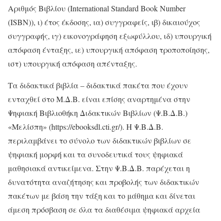
Αριθμός Βιβλίου (International Standard Book Number
(ISBN)), ι) έτος έκδοσης, ια) συγγραφείς, ιβ) δικαιούχος
συγγραφής, ιγ) εικονογράφηση εξωφύλλου, ιδ) υπουργική
απόφαση ένταξης, ιε) υπουργική απόφαση τροποποίησης,
ιστ) υπουργική απόφαση απένταξης.
Τα διδακτικά βιβλία – διδακτικά πακέτα που έχουν
ενταχθεί στο Μ.Δ.Β. είναι επίσης αναρτημένα στην
Ψηφιακή Βιβλιοθήκη Διδακτικών Βιβλίων (Ψ.Β.Δ.Β.)
«Μελίσπη» (https://ebooksdl.cti.gr/). Η Ψ.Β.Δ.Β.
περιλαμβάνει το σύνολο των διδακτικών βιβλίων σε
ψηφιακή μορφή και τα συνοδευτικά τους ψηφιακά
μαθησιακά αντικείμενα. Στην Ψ.Β.Δ.Β. παρέχεται η
δυνατότητα αναζήτησης και προβολής των διδακτικών
πακέτων με βάση την τάξη και το μάθημα και δίνεται
άμεση πρόσβαση σε όλα τα διαθέσιμα ψηφιακά αρχεία