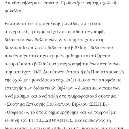
Διευθυντή/ντρια ή τον/την Προϊστάμενο/η της σχολικής
μονάδας.
Εκπαιδευτικοί της σχολικής μονάδας που είναι
συγγραφείς ή συμμετείχαν σε ομάδα συγγραφής
διδακτικού/ων βιβλίου/ων, δεν συμμετέχουν στη
διαδικασία επιλογής διδακτικού βιβλίου – διδακτικού
πακέτου για το συγκεκριμένο μάθημα και τάξη που
αφορά/ουν το βιβλίο/α στη συγγραφή του/των οποίου/ων
συμμετείχαν. Ο/Η Διευθυντής/ντρια ή ο/η Προϊστάμενος/η
της σχολικής μονάδας καταχωρίζει άμεσα τις αποφάσεις
επιλογής των διδακτικών βιβλίων – διδακτικών πακέτων
ανά μάθημα και ανά τάξη στο πληροφοριακό σύστημα
«Σύστημα Επιλογής Πολλαπλού Βιβλίου (Σ.Ε.Π.Β.)
«Ορφέας»», το οποίο δημιουργήθηκε και λειτουργεί με
ευθύνη του Ι.Τ.Υ.Ε. ΔΙΟΦΑΝΤΟΣ, ακολουθώντας τη
διαδικασία. Η επιλογή κάθε σχολικής μονάδας για το κάθε