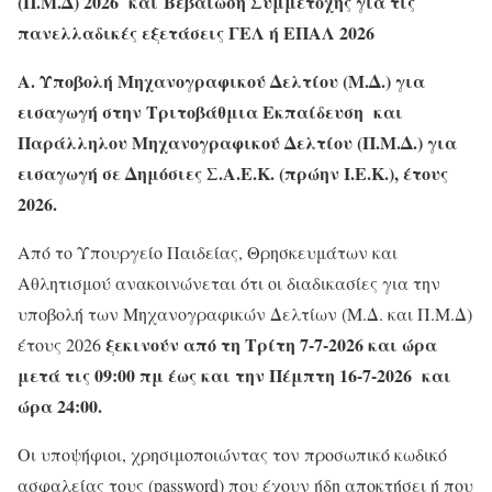
(Π.Μ.Δ) 2026 και
Βεβαίωση Συμμετοχής για τις
πανελλαδικές εξετάσεις ΓΕΛ ή ΕΠΑΛ 2026
Α. Υποβολή Μηχανογραφικού Δελτίου (Μ.Δ.) για
εισαγωγή στην Τριτοβάθμια Εκπαίδευση και
Παράλληλου Μηχανογραφικού Δελτίου (Π.Μ.Δ.) για
εισαγωγή σε Δημόσιες Σ.Α.Ε.Κ. (πρώην Ι.Ε.Κ.), έτους
2026.
Από το Υπουργείο Παιδείας, Θρησκευμάτων και
Αθλητισμού ανακοινώνεται ότι οι διαδικασίες για την
υποβολή των Μηχανογραφικών Δελτίων (Μ.Δ. και Π.Μ.Δ)
ξεκινούν από τη Τρίτη 7-7-2026 και ώρα
έτους 2026
μετά τις 09:00 πμ έως και την Πέμπτη 16-7-2026 και
ώρα 24:00.
Οι υποψήφιοι, χρησιμοποιώντας τον προσωπικό κωδικό
ασφαλείας τους (password) που έχουν ήδη αποκτήσει ή που