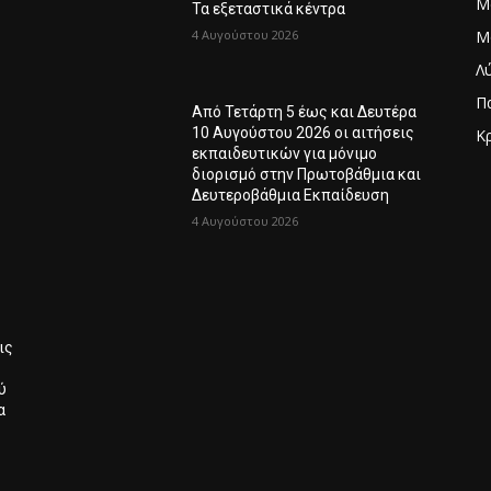
Μ
6
Τα εξεταστικά κέντρα
4 Αυγούστου 2026
Μ
Λ
Π
Από Τετάρτη 5 έως και Δευτέρα
10 Αυγούστου 2026 οι αιτήσεις
Κ
εκπαιδευτικών για μόνιμο
Λ
διορισμό στην Πρωτοβάθμια και
Δευτεροβάθμια Εκπαίδευση
4 Αυγούστου 2026
ις
ύ
α