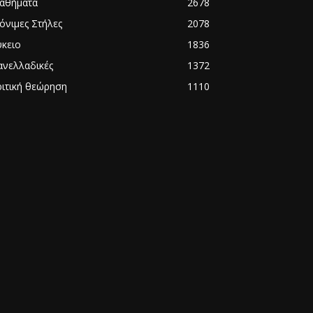
αθήματα
2678
όνιμες Στήλες
2078
ύκειο
1836
ανελλαδικές
1372
ριτική θεώρηση
1110