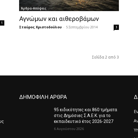
Άρθρα-Απόψεις
Αγνώμων και αιθεροβάμων
1
Σταύρος Χριστοδούλου
-
5 Σεπτεμβρίου 2014
3
Σελίδα 2 από 3
ΔΗΜΟΦΙΛΗ ΑΡΘΡΑ
Δ
95 ειδικότητες και 860 τμήματα
Ε
στις Δημόσιες Σ.Α.Ε.Κ. για το
Α
υς
εκπαιδευτικό έτος 2026-2027
6 Αυγούστου 2026
Υ