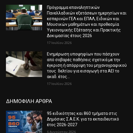
Πρόγραμμα επαναληπτικών
Πανελλαδικών εξετάσεων ημερησίων και
εσπερινών ΓΕΛ και ΕΠΑΛ, Ειδικών και
Μουσικών μαθημάτων και προθεσμία
Υγειονομικής Εξέτασης και Πρακτικής
Δοκιμασίας έτους 2026
17 Ιουλίου 2026
Ενημέρωση υποψηφίων που πάσχουν
από σοβαρές παθήσεις σχετικά με την
έγκριση ή απόρριψη του μηχανογραφικού
τους δελτίου για εισαγωγή στα ΑΕΙ το
ακαδ. έτος...
17 Ιουλίου 2026
ΔΗΜΟΦΙΛΗ ΑΡΘΡΑ
95 ειδικότητες και 860 τμήματα στις
Δημόσιες Σ.Α.Ε.Κ. για το εκπαιδευτικό
έτος 2026-2027
6 Αυγούστου 2026