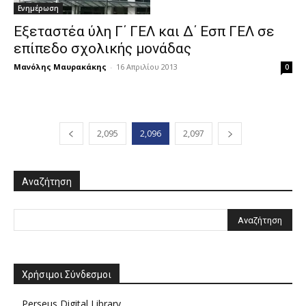
Ενημέρωση
Εξεταστέα ύλη Γ΄ ΓΕΛ και Δ΄ Εσπ ΓΕΛ σε
επίπεδο σχολικής μονάδας
Μανόλης Μαυρακάκης
-
16 Απριλίου 2013
0
2,095
2,096
2,097
Αναζήτηση
Χρήσιμοι Σύνδεσμοι
Perseus Digital Library