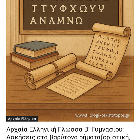
Αρχαία Ελληνικά
Αρχαία Ελληνική Γλώσσα Β´ Γυμνασίου:
Ασκήσεις στα βαρύτονα ρήματα(οριστική,