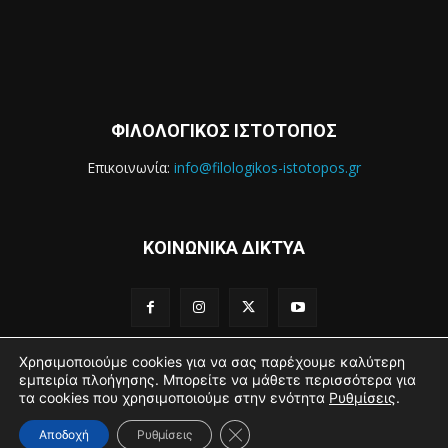
ΦΙΛΟΛΟΓΙΚΟΣ ΙΣΤΟΤΟΠΟΣ
Επικοινωνία:
info@filologikos-istotopos.gr
ΚΟΙΝΩΝΙΚΑ ΔΙΚΤΥΑ
Χρησιμοποιούμε cookies για να σας παρέχουμε καλύτερη
εμπειρία πλοήγησης. Μπορείτε να μάθετε περισσότερα για
τα cookies που χρησιμοποιούμε στην ενότητα
Ρυθμίσεις
.
2016 - 2021 Filologikos Istotopos - All rights reserved.
Κλείσιμο του Cookie banner για
Αποδοχή
Ρυθμίσεις
Αρχική
Βιογραφικό
Sitemap
Όροι Χρήσης
Επικοινωνία