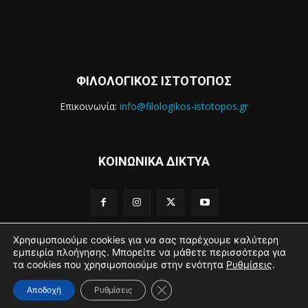
ΦΙΛΟΛΟΓΙΚΟΣ ΙΣΤΟΤΟΠΟΣ
Επικοινωνία:
info@filologikos-istotopos.gr
ΚΟΙΝΩΝΙΚΑ ΔΙΚΤΥΑ
Χρησιμοποιούμε cookies για να σας παρέχουμε καλύτερη
εμπειρία πλοήγησης. Μπορείτε να μάθετε περισσότερα για
τα cookies που χρησιμοποιούμε στην ενότητα
Ρυθμίσεις
.
2016 - 2021 Filologikos Istotopos - All rights reserved.
Κλείσιμο του Cookie banner για
Αποδοχή
Ρυθμίσεις
Αρχική
Βιογραφικό
Sitemap
Όροι Χρήσης
Επικοινωνία