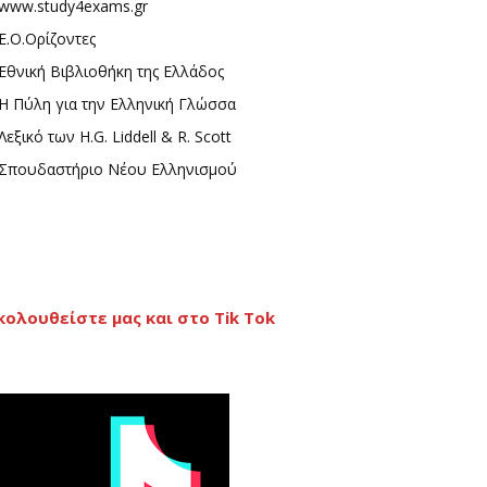
www.study4exams.gr
Ε.Ο.Ορίζοντες
Εθνική Βιβλιοθήκη της Ελλάδος
Η Πύλη για την Ελληνική Γλώσσα
Λεξικό των H.G. Liddell & R. Scott
Σπουδαστήριο Νέου Ελληνισμού
κολουθείστε μας και στο Tik Tok