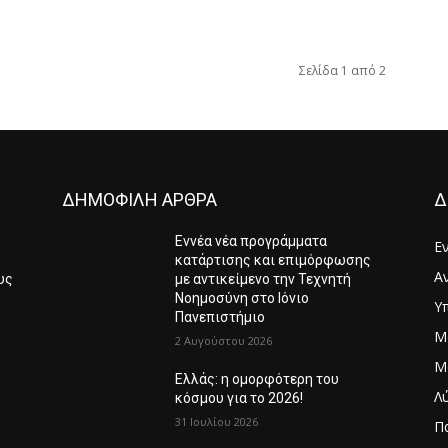
Σελίδα 1 από 2
ΔΗΜΟΦΙΛΗ ΑΡΘΡΑ
Δ
Εννέα νέα προγράμματα
Ε
κατάρτισης και επιμόρφωσης
Α
υς
με αντικείμενο την Τεχνητή
Νοημοσύνη στο Ιόνιο
Υ
Πανεπιστήμιο
Μ
6
2 Αυγούστου 2026
Μ
Ελλάς: η ομορφότερη του
Λ
κόσμου για το 2026!
31 Ιουλίου 2026
Π