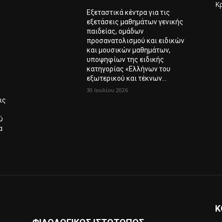
Κ
Εξεταστικά κέντρα για τις
Λ
εξετάσεις μαθημάτων γενικής
παιδείας, ομάδων
προσανατολισμού και ειδικών
και μουσικών μαθημάτων,
υποψηφίων της ειδικής
κατηγορίας «Ελλήνων του
εξωτερικού και τέκνων...
30 Ιουλίου 2026
ις
ύ
α
Κ