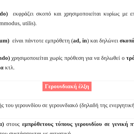
do
)
εκφράζει σκοπό και χρησιμοποιείται κυρίως με ε
mmodus, utilis).
dum
)
είναι πάντοτε εμπρόθετη (
ad, in
) και δηλώνει
σκοπ
ndo
)
χρησιμοποιείται χωρίς πρόθεση για να δηλωθεί ο
τρ
ία
κτλ.
Γερουνδιακή έλξη
ής του γερουνδίου σε γερουνδιακό (δηλαδή της ενεργητικ
α)
στους
εμπρόθετους τύπους γερουνδίου σε γενική 
που συντάσσονται με αιτιατική.