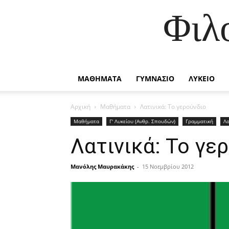
Φιλ
ΜΑΘΗΜΑΤΑ
ΓΥΜΝΑΣΙΟ
ΛΥΚΕΙΟ
Αρχική
Μαθήματα
Λατινικά: Το γερούνδιο
Μαθήματα
Γ' Λυκείου (Ανθρ. Σπουδών)
Γραμματική
Λα
Λατινικά: Το γε
Μανόλης Μαυρακάκης
-
15 Νοεμβρίου 2012