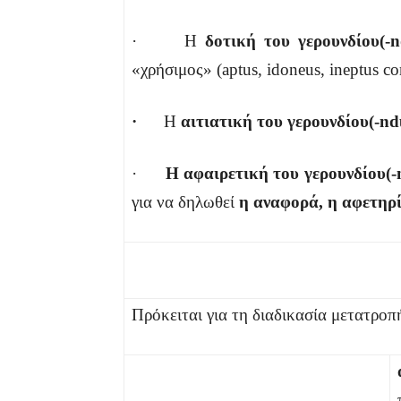
· Η
δοτική
του γερουνδίου(-
n
«χρήσιμος» (aptus, idoneus, ineptus co
·
Η
αιτιατική
του γερουνδίου(-
n
·
Η αφαιρετική
του γερουνδίου(-
για να δηλωθεί
η αναφορά, η αφετηρ
Πρόκειται για τη διαδικασία μετατροπ