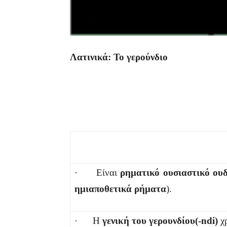
Λατινικά: Το γερούνδιο
· Είναι
ρηματικό ουσιαστικό ου
ημιαποθετικά ρήματα
).
· Η
γενική
του γερουνδίου(-
ndi
)
χρ