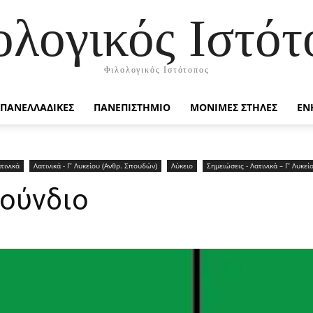
ολογικός Ιστότ
Φιλολογικός Ιστότοπος
ΠΑΝΕΛΛΑΔΙΚΕΣ
ΠΑΝΕΠΙΣΤΗΜΙΟ
ΜΟΝΙΜΕΣ ΣΤΗΛΕΣ
ΕΝ
τινικά
Λατινικά - Γ’ Λυκείου (Ανθρ. Σπουδών)
Λύκειο
Σημειώσεις - Λατινικά – Γ’ Λυκε
ρούνδιο