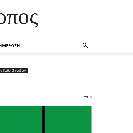
οπος
ΗΜΕΡΩΣΗ
ίου (Ανθρ. Σπουδών)
0