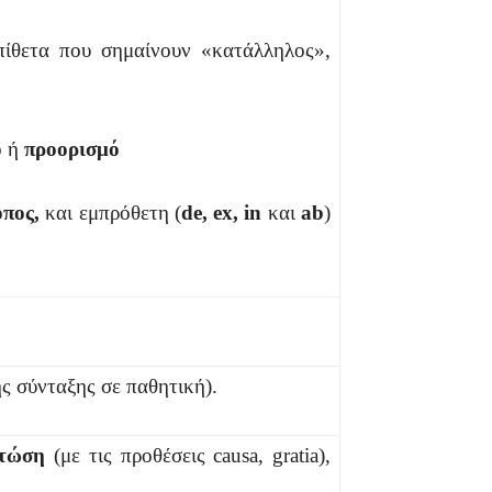
πίθετα που σημαίνουν «κατάλληλος»,
ό
ή
προορισμό
όπος,
και εμπρόθετη (
de, ex, in
και
ab
)
ής σύνταξης σε παθητική).
πτώση
(με τις προθέσεις causa, gratia),