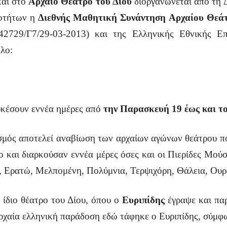
ι στο
Αρχαίο Θέατρο του Δίου
διοργανώνεται από τη 
οτήτων η
Διεθνής Μαθητική Συνάντηση Αρχαίου Θεάτ
 42729/Γ7/29-03-2013) και της Ελληνικής Εθνικής 
λο:
ουν εννέα ημέρες από
την Παρασκευή 19
έως και τ
ελεί αναβίωση των αρχαίων αγώνων θεάτρου που δι
ο και διαρκούσαν εννέα μέρες όσες και οι Πιερίδες Μούσ
, Ερατώ, Μελπομένη, Πολύμνια, Τερψιχόρη, Θάλεια, Ουρ
 θέατρο του Δίου, όπου ο
Ευριπίδης
έγραψε και παρ
χαία ελληνική παράδοση εδώ τάφηκε ο Ευριπίδης, σύμφω