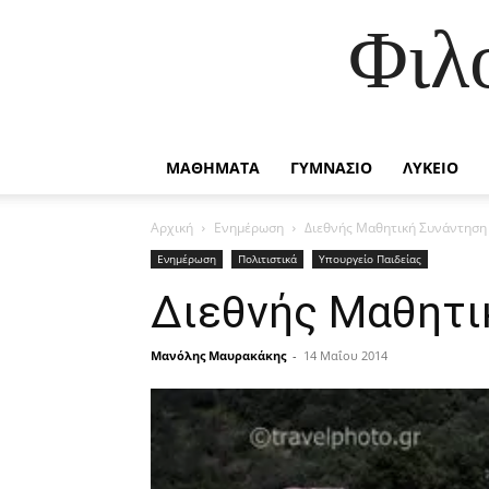
Φιλ
ΜΑΘΗΜΑΤΑ
ΓΥΜΝΑΣΙΟ
ΛΥΚΕΙΟ
Αρχική
Ενημέρωση
Διεθνής Μαθητική Συνάντηση
Ενημέρωση
Πολιτιστικά
Υπουργείο Παιδείας
Διεθνής Μαθητι
Μανόλης Μαυρακάκης
-
14 Μαΐου 2014