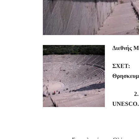
Διεθνής Μ
ΣΧΕΤ: 1.
Θρησκευμά
2. Η με 
UNESCO
.