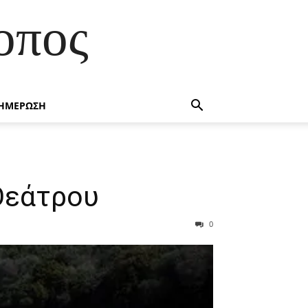
οπος
ΗΜΕΡΩΣΗ
Θεάτρου
0