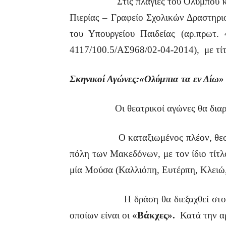
Στις πλαγιές του Ολύμπου κα
Πιερίας – Γραφείο Σχολικών Δραστηρι
του Υπουργείου Παιδείας (αρ.πρωτ.
4117/100.5/ΑΣ968/02-04-2014), με τίτ
Σκηνικοί Αγώνες:«Ολύμπια τα εν Δίω»
Οι θεατρικοί αγώνες θα διαρκέσ
Ο καταξιωμένος πλέον, θεσμός αποτ
πόλη των Μακεδόνων, με τον ίδιο τίτλ
μία Μούσα (Καλλιόπη, Ευτέρπη, Κλειώ
Η δράση θα διεξαχθεί στο ίδιο
οποίων είναι οι
«Βάκχες».
Κατά την αρ