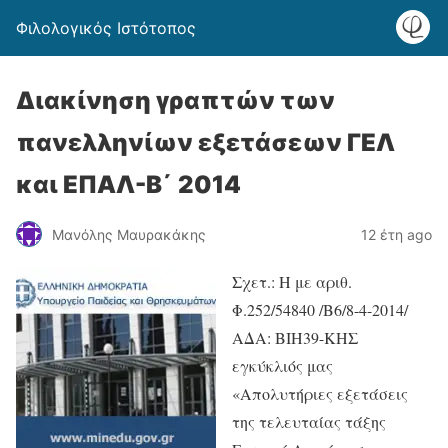
Φιλολογικός Ιστότοπος
Διακίνηση γραπτών των
πανελληνίων εξετάσεων ΓΕΛ
και ΕΠΑΛ-Β΄ 2014
Μανόλης Μαυρακάκης
12 έτη ago
Σχετ.: Η με αριθ.
Φ.252/54840 /B6/8-4-2014/
ΑΔΑ: ΒΙΗ39-ΚΗΣ
εγκύκλιός μας
«Απολυτήριες εξετάσεις
της τελευταίας τάξης