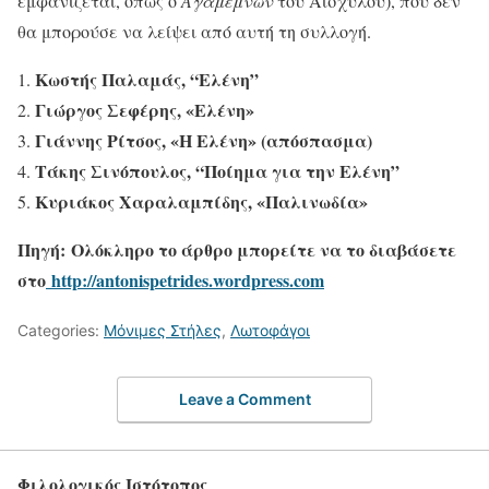
εμφανίζεται, όπως ο
Αγαμέμνων
του Αισχύλου), που δεν
θα μπορούσε να λείψει από αυτή τη συλλογή.
Κωστής Παλαμάς, “Ελένη”
Γιώργος Σεφέρης, «Ελένη»
Γιάννης Ρίτσος, «Η Ελένη» (απόσπασμα)
Τάκης Σινόπουλος, “Ποίημα για την Ελένη”
Κυριάκος Χαραλαμπίδης, «Παλινωδία»
Πηγή: Ολόκληρο το άρθρο μπορείτε να το διαβάσετε
στο
http://antonispetrides.wordpress.com
Categories:
Μόνιμες Στήλες
,
Λωτοφάγοι
Leave a Comment
Φιλολογικός Ιστότοπος