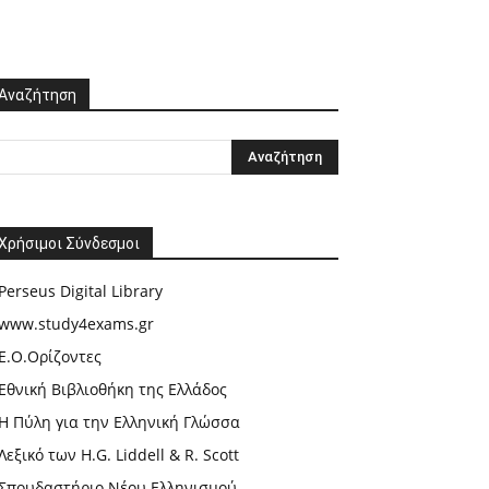
Αναζήτηση
Χρήσιμοι Σύνδεσμοι
Perseus Digital Library
www.study4exams.gr
Ε.Ο.Ορίζοντες
Εθνική Βιβλιοθήκη της Ελλάδος
Η Πύλη για την Ελληνική Γλώσσα
Λεξικό των H.G. Liddell & R. Scott
Σπουδαστήριο Νέου Ελληνισμού