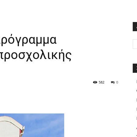
πρόγραμμα
προσχολικής
582
0