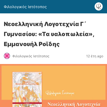
Φιλολογικός Ιστότοπος
Νεοελληνική Λογοτεχνία Γ´
Γυμνασίου: «Tα υαλοπωλεία»,
Εμμανουήλ Ροϊδης
Φιλολογικός Ιστότοπος
12 έτη ago