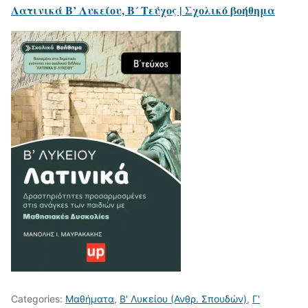
Λατινικά Β’ Λυκείου, Β´ Τεύχος | Σχολικό βοήθημα
Categories:
Μαθήματα
,
Β' Λυκείου (Ανθρ. Σπουδών)
,
Γ'