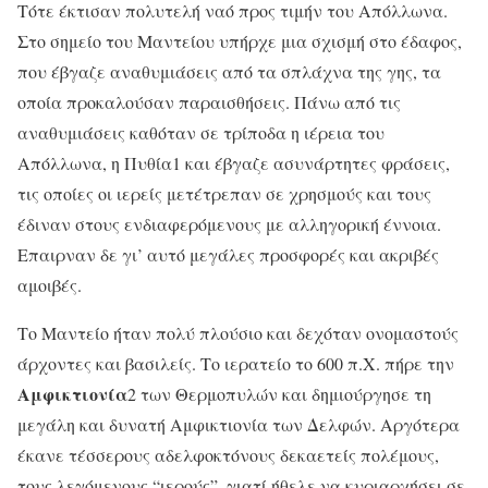
Τότε έκτισαν πολυτελή ναό προς τιμήν του Απόλλωνα.
Στο σημείο του Μαντείου υπήρχε μια σχισμή στο έδαφος,
που έβγαζε αναθυμιάσεις από τα σπλάχνα της γης, τα
οποία προκαλούσαν παραισθήσεις. Πάνω από τις
αναθυμιάσεις καθόταν σε τρίποδα η ιέρεια του
Απόλλωνα, η Πυθία1 και έβγαζε ασυνάρτητες φράσεις,
τις οποίες οι ιερείς μετέτρεπαν σε χρησμούς και τους
έδιναν στους ενδιαφερόμενους με αλληγορική έννοια.
Επαιρναν δε γι’ αυτό μεγάλες προσφορές και ακριβές
αμοιβές.
Το Μαντείο ήταν πολύ πλούσιο και δεχόταν ονομαστούς
άρχοντες και βασιλείς. Το ιερατείο το 600 π.Χ. πήρε την
Αμφικτιονία
2 των Θερμοπυλών και δημιούργησε τη
μεγάλη και δυνατή Αμφικτιονία των Δελφών. Αργότερα
έκανε τέσσερους αδελφοκτόνους δεκαετείς πολέμους,
τους λεγόμενους “ιερούς”, γιατί ήθελε να κυριαρχήσει σε