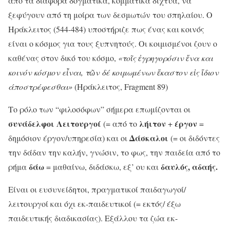
από τα διάφορα δογματικά, κομματικά δίχτυα, να
ξεφύγουν από τη μοίρα των δεσμωτών του σπηλαίου. Ο
Ηράκλειτος (544-484) υποστήριζε πως ένας και κοινός
είναι ο κόσμος για τους ξυπνητούς. Οι κοιμισμένοι ζουν ο
καθένας στον δικό του κόσμο,
«το
ῖ
ς
ἐ
γρηγορόσιν
ἕ
να και
κοινόν κόσμον ε
ἶναι, τῶν δέ κοιμωμένων ἕκαστον εἰς ἴδιον
άποστρέφεσθαι»
(Ηράκλειτος, Fragment 89)
Το ρόλο των “φιλοσόφων” σήμερα επωμίζονται οι
συνάδελφοι Λειτουργοί
λήιτον
έργον
(= από το
+
=
Δάσκαλοι
δημόσιον έργον/υπηρεσία) και οι
(= οι διδόντες
την δάδαν την καλήν, γνώσιν, το φως, την παιδεία από το
δάω
δαυλός, αδαής.
ρήμα
= μαθαίνω, διδάσκω, εξ’ ου και
Είναι οι ευσυνείδητοι, πραγματικοί παιδαγωγοί/
λειτουργοί και όχι εκ-παιδευτικοί (= εκτός/ έξω
παιδευτικής διαδικασίας). Εξάλλου τα ζώα εκ-