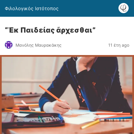
Φιλολογικός Ιστότοπος
“Ἐκ Παιδείας ἄρχεσθαι”
Μανόλης Μαυρακάκης
11 έτη ago