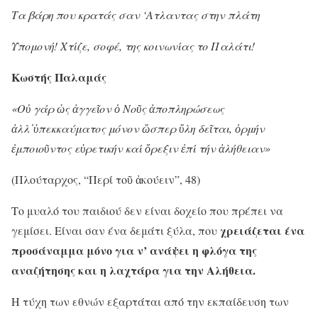
Τα βάρη που κρατάς σαν ‘Ατλαντας στην πλάτη
Υπομονή! Χτίζε, σοφέ, της κοινωνίας το Παλάτι!
Κωστής Παλαμάς
«Ο
ὐ
γάρ
ὡ
ς
ἀ
γγε
ῖ
ον
ὁ
Νο
ῦ
ς
ἀ
ποπληρώσεως
ἀ
λλ
᾽ὑ
πεκκαύματος μόνον
ὥ
σπερ
ὕ
λη δε
ῖ
ται,
ὁ
ρμήν
ἐ
μποιο
ῦ
ντος ε
ὑ
ρετικήν καί
ὄ
ρεξιν
ἐ
πί τήν
ἀ
λήθειαν»
(Πλούταρχος, “Περί τοῦ ἀκούειν”, 48)
Το μυαλό του παιδιού δεν είναι δοχείο που πρέπει να
χρειάζεται ένα
γεμίσει. Είναι σαν ένα δεμάτι ξύλα, που
προσάναμμα μόνο για ν’ ανάψει η φλόγα της
αναζήτησης και η λαχτάρα για την Αλήθεια.
Η τύχη των εθνών εξαρτάται από την εκπαίδευση των