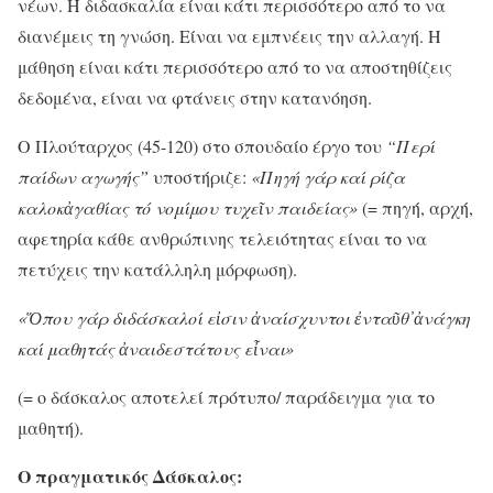
νέων. Η διδασκαλία είναι κάτι περισσότερο από το να
διανέμεις τη γνώση. Είναι να εμπνέεις την αλλαγή. Η
μάθηση είναι κάτι περισσότερο από το να αποστηθίζεις
δεδομένα, είναι να φτάνεις στην κατανόηση.
Ο Πλούταρχος (45-120) στο σπουδαίο έργο του
“Περί
παίδων αγωγής”
υποστήριζε:
«Πηγή γάρ καί ρίζα
καλοκ
ἀ
γαθίας τό νομίμου τυχε
ῖ
ν παιδείας»
(= πηγή, αρχή,
αφετηρία κάθε ανθρώπινης τελειότητας είναι το να
πετύχεις την κατάλληλη μόρφωση).
«
Ὅπου γάρ διδάσκαλοί εἰσιν ἀναίσχυντοι ἐνταῦθ᾽ἀνάγκη
καί μαθητάς ἀναιδεστάτους εἶναι
»
(= ο δάσκαλος αποτελεί πρότυπο/ παράδειγμα για το
μαθητή).
Ο πραγματικός Δάσκαλος: