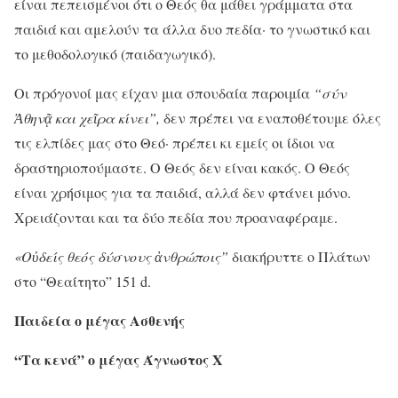
είναι πεπεισμένοι ότι ο Θεός θα μάθει γράμματα στα
παιδιά και αμελούν τα άλλα δυο πεδία· το γνωστικό και
το μεθοδολογικό (παιδαγωγικό).
Οι πρόγονοί μας είχαν μια σπουδαία παροιμία
“σύν
Ἀ
θην
ᾷ
και χε
ῖ
ρα κίνει”,
δεν πρέπει να εναποθέτουμε όλες
τις ελπίδες μας στο Θεό· πρέπει κι εμείς οι ίδιοι να
δραστηριοπούμαστε. Ο Θεός δεν είναι κακός. Ο Θεός
είναι χρήσιμος για τα παιδιά, αλλά δεν φτάνει μόνο.
Χρειάζονται και τα δύο πεδία που προαναφέραμε.
«Ο
ὐ
δείς θεός δύσνους
ἀ
νθρώποις”
διακήρυττε ο Πλάτων
στο “Θεαίτητο” 151 d.
Παιδεία
ο
μέγας
Ασθενής
“
Τα
κενά
”
ο
μέγας Άγνωστος Χ