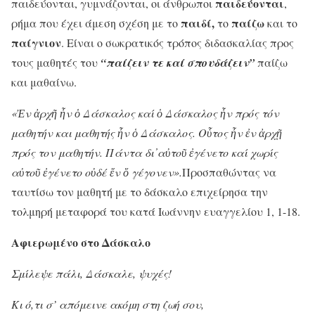
παιδεύονται
παιδεύονται, γυμνάζονται, οι άνθρωποι
,
παιδί,
παίζω
ρήμα που έχει άμεση σχέση με το
το
και το
παίγνιον
. Είναι ο σωκρατικός τρόπος διδασκαλίας προς
τους μαθητές του
“παίζειν τε καί σπουδάζειν”
παίζω
και μαθαίνω.
«
Ἐ
ν
ἀ
ρχ
ῆ
ἦ
ν
ὁ
Δάσκαλος καί
ὁ
Δάσκαλος
ἦν πρός τόν
μαθητήν και μαθητής ἦν ὁ Δάσκαλος. Οὗτος ἦν ἐν ἀρχῇ
πρός τον μαθητήν. Πάντα δι᾽αὐτοῦ ἐγένετο καί χωρίς
αὐτοῦ ἐγένετο οὐδέ ἕν ὅ γέγονεν
».
Προσπαθώντας να
ταυτίσω τον μαθητή με το δάσκαλο επιχείρησα την
τολμηρή μεταφορά του κατά Ιωάννην ευαγγελίου 1, 1-18.
Αφιερωμένο στο Δάσκαλο
Σμίλεψε πάλι, Δάσκαλε, ψυχές!
Κι ό,τι σ’ απόμεινε ακόμη στη ζωή σου,