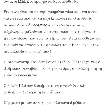
όντα, οι ΙΔΕΕΣ οι πραγματικές, οι αληθινές.
Είναι δεμένοι και ακινητοποιημένοι τόσο σωματικά όσο
και πνευματικά
«
ἐ
ν καταγεί
ῳ οἰκήσει σπηλαιώδει ἐκ
παίδων ὄντας
ἐν δεσμοῖς
καί τά σκέλη καί τους
αὐχένας…
»
φοβούνται να αντιμετωπίσουν το άγνωστο.
Δεν αντιδρούν και ενώ τα χέρια τους είναι ελεύθερα, δεν
τολμούν να σπάσουν τις αλυσίδες τους. Βολεμένοι στην
αιχμαλωσία (ομηρεία) τους!
Ο Διαφωτιστής Ζαν Ζαν Ρουσσώ (1712-1778) έλεγε πως ο
άνθρωπος γεννήθηκε ελεύθερος κι όμως σ’ ολόκληρη τη γη
είναι αλυσοδεμένος.
Ο θεϊκός Πλάτων διακήρυττε
«τήν παιδείαν το
ῖ
ς
ἀ
νθρώποις δεύτερον
ἥ
λιον ε
ἶναι».
Σύμφωνα με τον αλληγορικό πλατωνικό μύθο, οι