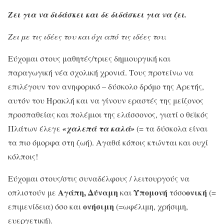
Ζει για να διδάσκει και δε διδάσκει για να ζει.
Ζει με τις ιδέες του και όχι από τις ιδέες του.
Εύχομαι στους μαθητές/τριες δημιουργική και
παραγωγική νέα σχολική χρονιά. Τους προτείνω να
επιλέγουν τον ανηφορικό – δύσκολο δρόμο της Αρετής,
αυτόν του Ηρακλή και να γίνουν εραστές της μείζονος
προσπαθείας και πολέμιοι της ελάσσονος, γιατί ο θεϊκός
Πλάτων έλεγε
«χαλεπά τα καλά»
(= τα δύσκολα είναι
τα πιο όμορφα στη ζωή). Αγαθά κόποις κτώνται και ουχί
κόλποις!
Εύχομαι στους/στις συναδέλφους / λειτουργούς να
Αγάπη, Δύναμη
Υπομονή
ονική
οπλιστούν με
και
τόσο
(=
ονήσιμη
επιμενίδεια) όσο και
(=ωφέλιμη, χρήσιμη,
ευεργετική).