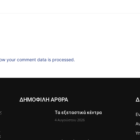
ow your comment data is processed.
ΔΗΜΟΦΙΛΗ ΑΡΘΡΑ
Δ
ς:
Τα εξεταστικά κέντρα
Ε
4 Αυγούστου 2026
Α
α
Υ
ε