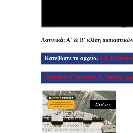
Λατινικά: Α´ & Β´ κλίση ουσιαστικώ
Κατεβάστε το αρχείο:
Α & Β κλίση 
Λατινικά Β’ Λυκείου, Α´ Τεύχος | Σ