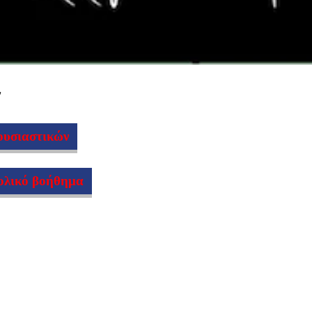
ν
ουσιαστικών
χολικό βοήθημα