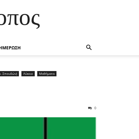
οπος
ΗΜΕΡΩΣΗ
θρ. Σπουδών)
Λύκειο
Μαθήματα
0