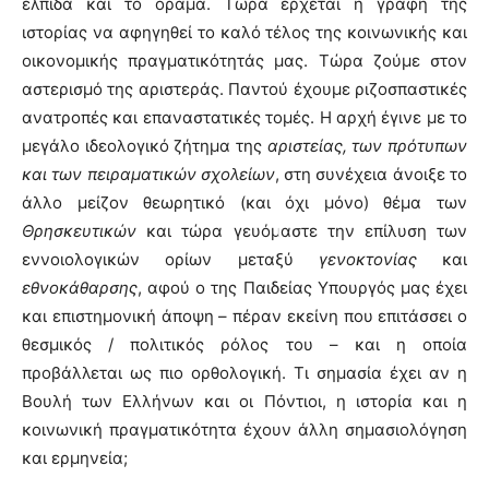
ελπίδα και το όραμα. Τώρα έρχεται η γραφή της
ιστορίας να αφηγηθεί το καλό τέλος της κοινωνικής και
οικονομικής πραγματικότητάς μας. Τώρα ζούμε στον
αστερισμό της αριστεράς. Παντού έχουμε ριζοσπαστικές
ανατροπές και επαναστατικές τομές. Η αρχή έγινε με το
μεγάλο ιδεολογικό ζήτημα της
αριστείας, των πρότυπων
και των πειραματικών σχολείων
, στη συνέχεια άνοιξε το
άλλο μείζον θεωρητικό (και όχι μόνο) θέμα των
Θρησκευτικών
και τώρα γευόμαστε την επίλυση των
εννοιολογικών ορίων μεταξύ
γενοκτονίας
και
εθνοκάθαρσης
, αφού ο της Παιδείας Υπουργός μας έχει
και επιστημονική άποψη – πέραν εκείνη που επιτάσσει ο
θεσμικός / πολιτικός ρόλος του – και η οποία
προβάλλεται ως πιο ορθολογική. Τι σημασία έχει αν η
Βουλή των Ελλήνων και οι Πόντιοι, η ιστορία και η
κοινωνική πραγματικότητα έχουν άλλη σημασιολόγηση
και ερμηνεία;