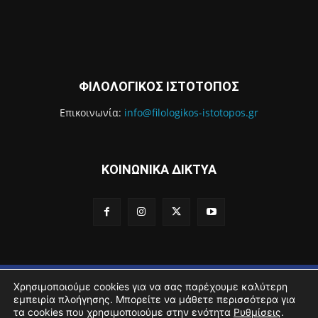
ΦΙΛΟΛΟΓΙΚΟΣ ΙΣΤΟΤΟΠΟΣ
Επικοινωνία:
info@filologikos-istotopos.gr
ΚΟΙΝΩΝΙΚΑ ΔΙΚΤΥΑ
2016 - 2021 Filologikos Istotopos - All rights reserved.
Χρησιμοποιούμε cookies για να σας παρέχουμε καλύτερη
εμπειρία πλοήγησης. Μπορείτε να μάθετε περισσότερα για
Αρχική
Βιογραφικό
Sitemap
Όροι Χρήσης
Επικοινωνία
τα cookies που χρησιμοποιούμε στην ενότητα
Ρυθμίσεις
.