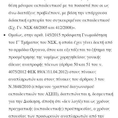
θέση μόνιμου εκπαιδευτικού με τα ποσοστά που οι ως
άνω διατάξεις προβλέπουν, με βάση την υπάρχουσα
διδακτική εμπειρία του συγκεκριμένου εκπαιδευτικού
(Σχ. Γν. ΝΣΚ 68/2005 και 412/2008)».
Ομοίως, στην αριθ. 145/2015 πρόσφατη Γνωμοδότηση
του Γ΄ Τμήματος του ΝΣΚ, η οποία έχει γίνει δεκτή από
το αρμόδιο Όργανο, όπου και εξετάζεται το ζήτημα της
προσμέτρησης της νομίμως χορηγηθείσας γονικής
άδειας ανατροφής τέκνων (άρθρα 50 και 51 του ν.
4075/2012 ΦΕΚ 89/Α’/11.04.2012) στους πίνακες
αναπληρωτών και στους πίνακες του άρθρου 3 του
Ν.3848/2010 (επόμενου γραπτού διαγωνισμού
εκπαιδευτικών του ΑΣΕΠ), διατυπώνεται η, δεσμευτική
για την Διοίκηση, άποψη ότι «δεν λογίζεται ως χρόνος
πραγματικής (εκπαιδευτικής) προϋπηρεσίας, ο χρόνος
απουσίας των προσωρινών αναπληρωτών από την