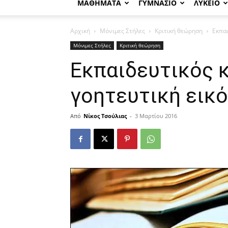
ΜΑΘΗΜΑΤΑ
ΓΥΜΝΑΣΙΟ
ΛΥΚΕΙΟ
Αρχική
Μόνιμες Στήλες
Κριτική θεώρηση
Εκπαι
Μόνιμες Στήλες
Κριτική θεώρηση
Εκπαιδευτικός κ
γοητευτική εικ
Από
Νίκος Τσούλιας
-
3 Μαρτίου 2016