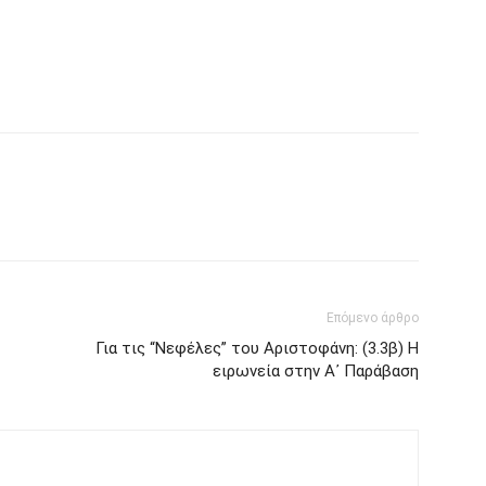
Επόμενο άρθρο
Για τις “Νεφέλες” του Αριστοφάνη: (3.3β) Η
ειρωνεία στην Α᾽ Παράβαση