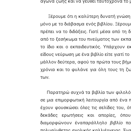
αγώνα ζωής και να γευθεί ταυτόχρονα το μ
Ξέρουμε ότι η καλύτερη δυνατή γνώση πο
μόνο με το διάβασμα ενός βιβλίου. Ξέρουμ
πρέπει να το διδάξεις. Γιατί μέσα από τη
από το ξεσήκωμα του πνεύματος των εκπα
το ίδιο και ο εκπαιδευτικός. Υπάρχουν ε
είδους νεύρωση με ένα βιβλίο είτε γιατί τ
μάλλον δεύτερα, αφού τα πρώτα τους βήματ
χρόνια και το φυλάνε για όλη τους τη ζ
των.
Παρατηρώ συχνά τα βιβλία των φιλολόγων
σε μια επιμορφωτική λειτουργία από ένα π
έχουν φουσκώσει όλες τις σελίδες του, ό
δεκάδες ερωτήσεις και απορίες, όπ
διαμορφώνουν ένα
παράλληλο βιβλίο
που
πολυσύνθετης σχολικής καλλιέργειας. Ένα 