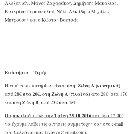
Αλεξανιάν, Μάνος Ζαχαράκος, Δημήτρης Μακαλιάς,
Κατερίνα Γερονικολού, Νέλη Αλκάδη, ο Μιχάλης
Μητρούσης και ο Κώστας Βουτσάς.
Εισιτήρια – Τιμή:
στη Ζώνη Α (κεντρικά)
Η τιμή των εισιτηρίων είναι:
,
στα 20€
στη Ζώνη Α
(πλαϊνά)
από 28€
,
από 28€ στα 17€
στη Ζώνη Β
στα 15€
και
, από 23€
Τρίτη 25-10-2016
Παρακαλούμε έως την
και ώρα 12:00’
να έχουμε λάβει τις αιτήσεις συμμετοχής σας στο
e-
mail
του Συλλόγου μας (
sypyyp@
gmail.
com).