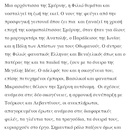
Μια αρχόντισσα της Σμύρνης, η Φιλιώ θυμάται και
νοσταλγεί τη ζωή της εκεί. Ο νους της φεύγει από την
προσφυγική γειτονιά όπου ζει πια και ξαναζεί τη χρυσή
εποχή της κοσμοπολίτισσας Σμύρνης, όταν ήταν για όλους
το μαργαριτάρι της Ανατολής, ο Παράδεισος της Ιωνίας
και η Πόλη των Απίστων για τους Οθωμανούς. Ο άντρας
της Φιλιώς φανατικός Έλληνας και Βενιζελικός όπως και ο
πατέρας της και τα παιδιά της, ζουν με το όνειρο της
Μεγάλης Ιδέας. Ο αδελφός του και η οικογένεια του,
επίσης πετυχημένοι έμποροι, Βασιλικοί και φανατικοί
Μικρασιάτες θέλουν την Σμύρνη αυτόνομη. Οι σχέσεις
ανάμεσα στις δύο οικογένειες, η αρμονική συνύπαρξη με
Τούρκους και Λεβαντίνους, οι ανεκπλήρωτοι,
απαγορευμένοι έρωτες ανάμεσα στις διαφορετικές
φυλές, τα γλέντια τους, τα τραγούδια, τα όνειρά τους,
κυριαρχούν στο έργο. Σημαντικό ρόλο παίζουν όμως και