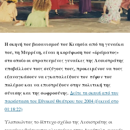
Η σκηνή του βασανισμού του Κινησία από τη γυναίκα
του, τη Μυρρίνη, είναι η κορύφωση του «δράματος»
στο οποίο οι στρατευμένες γυναίκες της Λυσιστράτης
υποβάλλουν τους συζύγους τους, προκειμένου να τους
εξαναγκάσουν να εγκαταλείψουν τον
του
τύφον
πολέμου και να επιστρέψουν στην πολιτική της
σύνεσης και της σωφροσύνης.
Δείτε τη σκηνή από την
παράσταση του Εθνικού Θεάτρου του 2004 (ξεκινά στο
01:18:22)
Υλοποιώντας το δίπτυχο σχέδιο της Λυσιστράτης οι
γυναίκες βρίσκονται κλεισμένες στην Ακρόπολη, αφενός