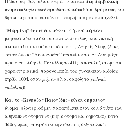
στη συμβολική
Η ίδια ακριβώς ιδέα υποκρύπτεται και
ονοματολογία των προσώπων αυτού του δράματος
και
δη των πρωταγωνιστών στη σκηνή που μας απασχολεί.
“Μυρρίνη” δεν είναι μόνο αυτή που μυρίζει
μυρτιά
ούτε το όνομα αποτελεί απλώς υπαινικτική
αναφορά στην ομώνυμη ιέρεια της Αθηνάς Νίκης (όπως
και το όνομα “Λυσιστράτη” υπαινίσσεται τη Λυσιμάχη,
ιέρεια της Αθηνάς Πολιάδος το 411): αποτελεί, ακόμη πιο
χαρακτηριστικά, παρονομασία του γυναικείου αιδοίου
(πρβλ. 1004, όπου
μύρτον
είναι σαφώς τα
pudenda
muliebria
)!
Και το «Κινησίας Παιονίδης» είναι σημαίνον
όνομα:
εξωτερικά μεν παραπέμπει στον κοινό τύπο των
αθηναϊκών ονομάτων (κύριο όνομα και δημοτικό), κατά
βάθος όμως υποκρύπτει την ιδέα της σεξουαλικής