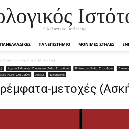
ολογικός Ιστότ
Φιλολογικός Ιστότοπος
ΠΑΝΕΛΛΑΔΙΚΕΣ
ΠΑΝΕΠΙΣΤΗΜΙΟ
ΜΟΝΙΜΕΣ ΣΤΗΛΕΣ
ΕΝ
: Απαρέμφατα-μετοχές (Ασκήσεις)
ν)
Αρχαία Ελληνικά - Γ’ Λυκείου (Ανθρ. Σπουδών)
Β' Λυκείου (Ανθρ. Σπουδών)
Γ' Λυκε
κείου (Ανθρ. Σπουδών)
Λύκειο
Μαθήματα
αρέμφατα-μετοχές (Ασκή