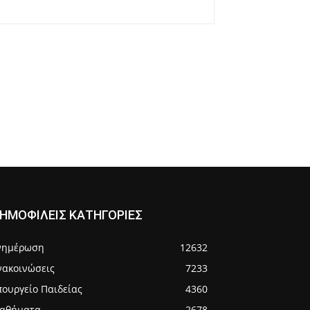
ΗΜΟΦΙΛΕΙΣ ΚΑΤΗΓΟΡΙΕΣ
νημέρωση
12632
νακοινώσεις
7233
πουργείο Παιδείας
4360
αθήματα
2678