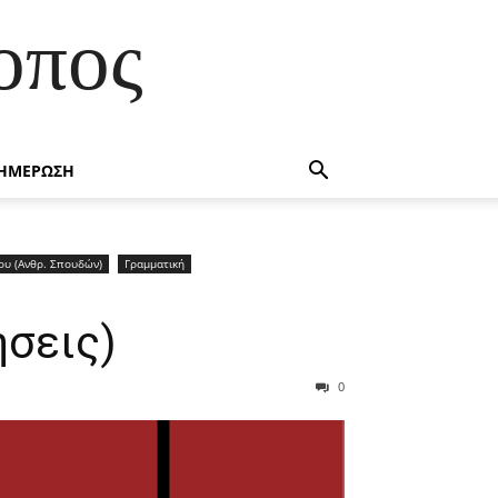
οπος
ΗΜΕΡΩΣΗ
ίου (Ανθρ. Σπουδών)
Γραμματική
σεις)
0