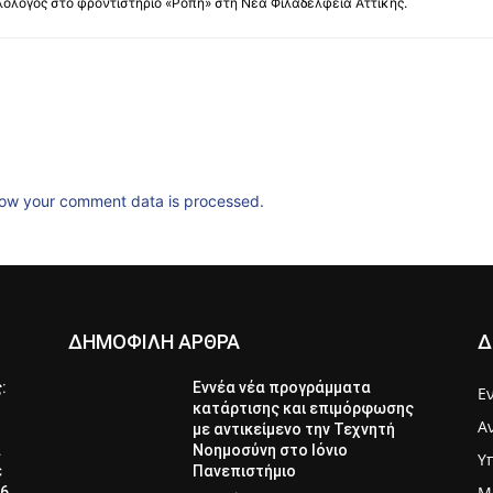
λόλογος στο φροντιστήριο «Ροπή» στη Νέα Φιλαδέλφεια Αττικής.
ow your comment data is processed.
ΔΗΜΟΦΙΛΗ ΑΡΘΡΑ
Δ
ς:
Εννέα νέα προγράμματα
Ε
κατάρτισης και επιμόρφωσης
Α
με αντικείμενο την Τεχνητή
α
Νοημοσύνη στο Ιόνιο
Υ
ε
Πανεπιστήμιο
Μ
26