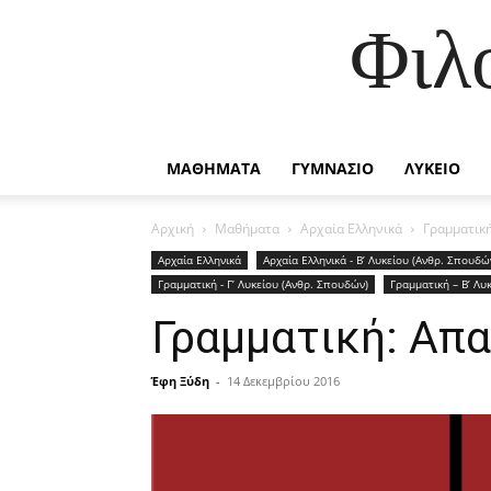
Φιλ
ΜΑΘΗΜΑΤΑ
ΓΥΜΝΑΣΙΟ
ΛΥΚΕΙΟ
Αρχική
Μαθήματα
Αρχαία Ελληνικά
Γραμματική
Αρχαία Ελληνικά
Αρχαία Ελληνικά - Β’ Λυκείου (Ανθρ. Σπουδώ
Γραμματική - Γ’ Λυκείου (Ανθρ. Σπουδών)
Γραμματική – Β’ Λυ
Γραμματική: Απ
Έφη Ξύδη
-
14 Δεκεμβρίου 2016