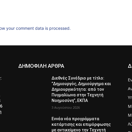
ow your comment data is processed.
ΔΗΜΟΦΙΛΗ ΑΡΘΡΑ
Δ
ς:
Διεθνές Συνέδριο με τίτλο:
Ε
”Δημιουργός, Δημιούργημα και
Α
Δημιουργικότητα: από τον
α
Πυγμαλίωνα στην Τεχνητή
Υ
ε
Νοημοσύνη”, ΕΚΠΑ
Μ
26
3 Αυγούστου 2026
η
Μ
Εννέα νέα προγράμματα
Λ
κατάρτισης και επιμόρφωσης
με αντικείμενο την Τεχνητή