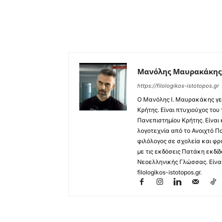
Μανόλης Μαυρακάκης
https://filologikos-istotopos.gr
Ο Μανόλης I. Μαυρακάκης γε
Κρήτης. Είναι πτυχιούχος του
Πανεπιστημίου Κρήτης. Είναι
λογοτεχνία από το Ανοιχτό Π
φιλόλογος σε σχολεία και φρ
με τις εκδόσεις Πατάκη εκδίδ
Νεοελληνικής Γλώσσας. Είναι 
filologikos-istotopos.gr.