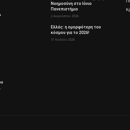
Π
Νοημοσύνη στο Ιόνιο
Πανεπιστήμιο
Κ
Λ
2 Αυγούστου 2026
Ελλάς: η ομορφότερη του
κόσμου για το 2026!
31 Ιουλίου 2026
ου
.