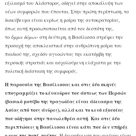
εξιλασμό του Αλάστορος, οδηγεί στην αποκάλυψη των
νέων συμφορών που έπονται. Στην πρώτη περίπτωση, το
διακύβευμα είναι κυρίως η μοίρα της αυτοκρατορίας,
όπως αυτή προσωποποιείται από τον δεσπότη της,
το
ὄμμα δόμων
· στη δεύτερη, η Βασίλισσα στρέφει την
προσοχή της αποκλειστικά στην ανθρώπινη μοίρα του
παιδιού της, σχεδόν αγνοώντας την εκατόμβη της
περσικής στρατιάς και ασχολούμενη ελάχιστα με την
πολιτική διάσταση της συμφοράς.
Η παρουσία της Βασίλισσας και στις δύο σκηνές
υπογραμμίζει το κένανδρον του άστεως των Περσών
(βασικό μοτίβο της τραγωδίας είναι άδειασμα της
Ασίας από τους άνδρες), αλλά και το κενό εξουσίας
που οδήγησε στην πανωλεθρία αυτή
Και στις δύο
.
περιπτώσεις η Βασίλισσα είναι κάτι που δεν υπήρξε
ο γιος της ποτέ, ηγέτης.
Η διερμήνευση του ονείρου είναι