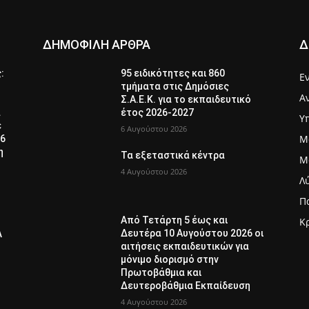
ΔΗΜΟΦΙΛΗ ΑΡΘΡΑ
Δ
ς:
95 ειδικότητες και 860
Ε
τμήματα στις Δημόσιες
Α
Σ.Α.Ε.Κ. για το εκπαιδευτικό
α
έτος 2026-2027
Υ
ε
6 Αυγούστου 2026
Μ
26
η
Τα εξεταστικά κέντρα
Μ
4 Αυγούστου 2026
Λ
Π
Από Τετάρτη 5 έως και
Κ
Δευτέρα 10 Αυγούστου 2026 οι
Λ
αιτήσεις εκπαιδευτικών για
μόνιμο διορισμό στην
Πρωτοβάθμια και
Δευτεροβάθμια Εκπαίδευση
4 Αυγούστου 2026