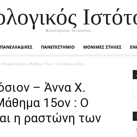
ολογικός Ιστότ
Φιλολογικός Ιστότοπος
ΠΑΝΕΛΛΑΔΙΚΕΣ
ΠΑΝΕΠΙΣΤΗΜΙΟ
ΜΟΝΙΜΕΣ ΣΤΗΛΕΣ
ΕΝ
. Μαρκοπούλου. Μάθημα 15ον : Ο ευδαίμων βίος...
σιον – Άννα Χ.
άθημα 15ον : Ο
και η ραστώνη των