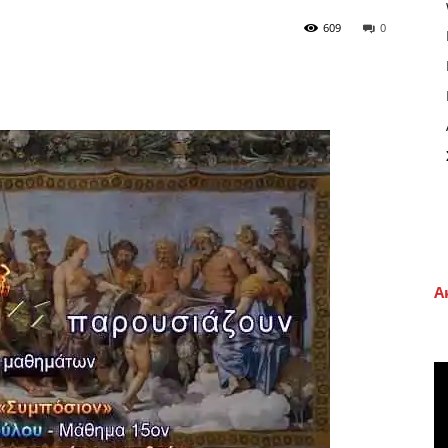
609
0
Α