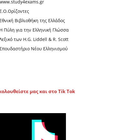
www.study4exams.gr
Ε.Ο.Ορίζοντες
Εθνική Βιβλιοθήκη της Ελλάδος
Η Πύλη για την Ελληνική Γλώσσα
Λεξικό των H.G. Liddell & R. Scott
Σπουδαστήριο Νέου Ελληνισμού
κολουθείστε μας και στο Tik Tok