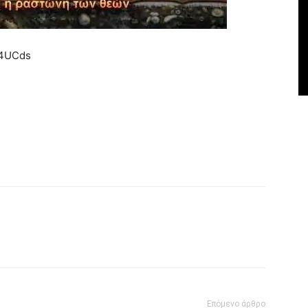
l4UCds
Επόμενο άρθρο