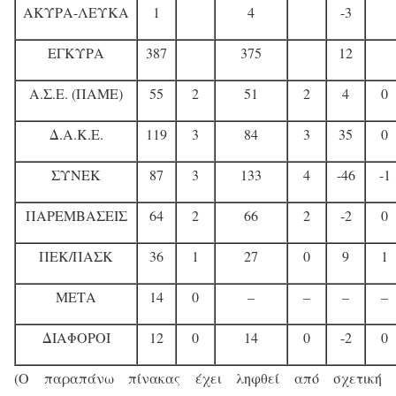
ΑΚΥΡΑ-ΛΕΥΚΑ
1
4
-3
ΕΓΚΥΡΑ
387
375
12
Α.Σ.Ε. (ΠΑΜΕ)
55
2
51
2
4
0
Δ.Α.Κ.Ε.
119
3
84
3
35
0
ΣΥΝΕΚ
87
3
133
4
-46
-1
ΠΑΡΕΜΒΑΣΕΙΣ
64
2
66
2
-2
0
ΠΕΚ/ΠΑΣΚ
36
1
27
0
9
1
ΜΕΤΑ
14
0
–
–
–
–
ΔΙΑΦΟΡΟΙ
12
0
14
0
-2
0
(Ο παραπάνω πίνακας έχει ληφθεί από σχετική