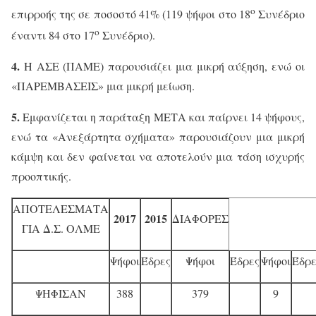
ο
επιρροής της σε ποσοστό 41% (119 ψήφοι στο 18
Συνέδριο
ο
έναντι 84 στο 17
Συνέδριο).
4.
Η ΑΣΕ (ΠΑΜΕ) παρουσιάζει μια μικρή αύξηση, ενώ οι
«ΠΑΡΕΜΒΑΣΕΙΣ» μια μικρή μείωση.
5.
Εμφανίζεται η παράταξη ΜΕΤΑ και παίρνει 14 ψήφους,
ενώ τα «Ανεξάρτητα σχήματα» παρουσιάζουν μια μικρή
κάμψη και δεν φαίνεται να αποτελούν μια τάση ισχυρής
προοπτικής.
ΑΠΟΤΕΛΕΣΜΑΤΑ
2017
2015
ΔΙΑΦΟΡΕΣ
ΓΙΑ Δ.Σ. ΟΛΜΕ
Ψήφοι
Έδρες
Ψήφοι
Έδρες
Ψήφοι
Έδρε
ΨΗΦΙΣΑΝ
388
379
9