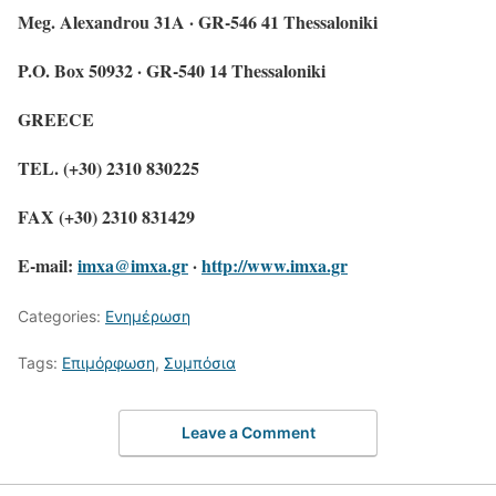
Meg. Alexandrou 31A · GR-546 41 Thessaloniki
P.O. Box 50932 · GR-540 14 Thessaloniki
GREECE
TEL. (+30) 2310 830225
FAX (+30) 2310 831429
E-mail
:
imxa@imxa.gr
·
http://www.imxa.gr
Categories:
Ενημέρωση
Tags:
Επιμόρφωση
,
Συμπόσια
Leave a Comment