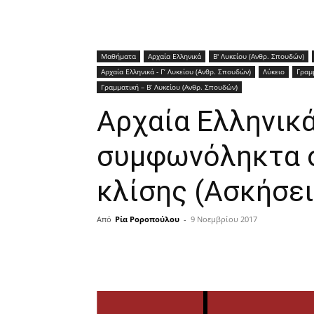
Μαθήματα
Αρχαία Ελληνικά
Β' Λυκείου (Ανθρ. Σπουδών)
Αρχαία Ελληνικά - Γ’ Λυκείου (Ανθρ. Σπουδών)
Λύκειο
Γραμ
Γραμματική – Β’ Λυκείου (Ανθρ. Σπουδών)
Αρχαία Ελληνικ
συμφωνόληκτα ο
κλίσης (Ασκήσει
Από
Ρία Ροροπούλου
-
9 Νοεμβρίου 2017