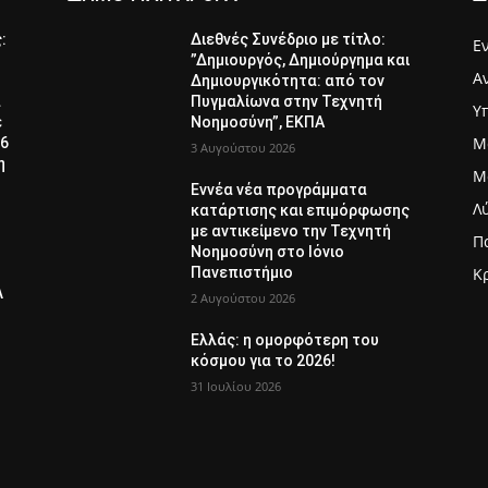
ς:
Διεθνές Συνέδριο με τίτλο:
Ε
”Δημιουργός, Δημιούργημα και
Α
Δημιουργικότητα: από τον
α
Πυγμαλίωνα στην Τεχνητή
Υ
ε
Νοημοσύνη”, ΕΚΠΑ
Μ
26
3 Αυγούστου 2026
η
Μ
Εννέα νέα προγράμματα
Λ
κατάρτισης και επιμόρφωσης
με αντικείμενο την Τεχνητή
Π
Νοημοσύνη στο Ιόνιο
Πανεπιστήμιο
Κ
Λ
2 Αυγούστου 2026
Ελλάς: η ομορφότερη του
κόσμου για το 2026!
31 Ιουλίου 2026