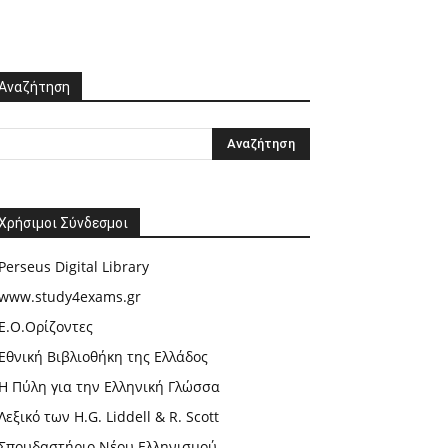
Αναζήτηση
Χρήσιμοι Σύνδεσμοι
Perseus Digital Library
www.study4exams.gr
Ε.Ο.Ορίζοντες
Εθνική Βιβλιοθήκη της Ελλάδος
Η Πύλη για την Ελληνική Γλώσσα
Λεξικό των H.G. Liddell & R. Scott
Σπουδαστήριο Νέου Ελληνισμού