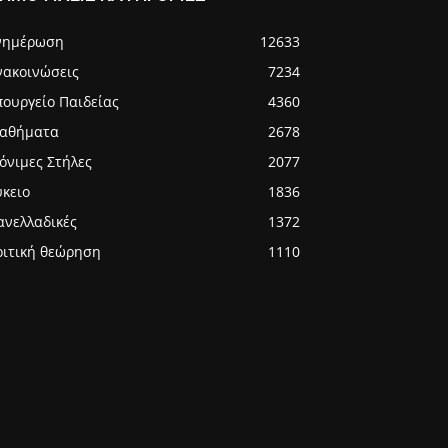
νημέρωση
12633
νακοινώσεις
7234
πουργείο Παιδείας
4360
αθήματα
2678
όνιμες Στήλες
2077
ύκειο
1836
ανελλαδικές
1372
ριτική θεώρηση
1110