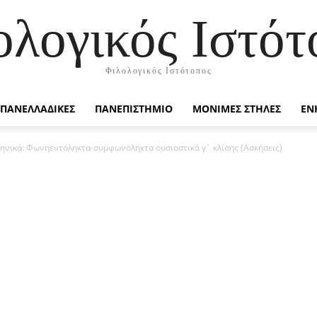
ολογικός Ιστότ
Φιλολογικός Ιστότοπος
ΠΑΝΕΛΛΑΔΙΚΕΣ
ΠΑΝΕΠΙΣΤΗΜΙΟ
ΜΟΝΙΜΕΣ ΣΤΗΛΕΣ
ΕΝ
ηνικά: Φωνηεντόληκτα-συμφωνόληκτα ουσιαστικά γ´ κλίσης (Ασκήσεις)