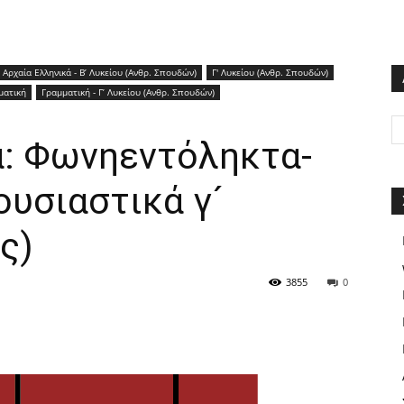
Αρχαία Ελληνικά - Β’ Λυκείου (Ανθρ. Σπουδών)
Γ' Λυκείου (Ανθρ. Σπουδών)
ματική
Γραμματική - Γ’ Λυκείου (Ανθρ. Σπουδών)
ά: Φωνηεντόληκτα-
υσιαστικά γ´
ς)
3855
0