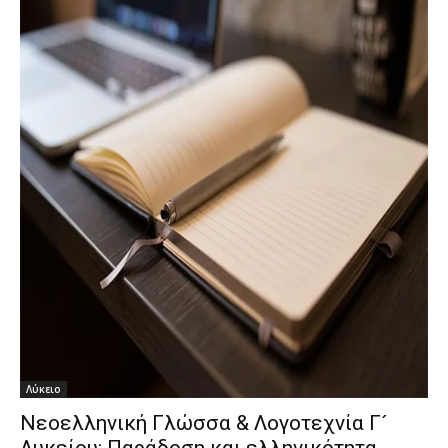
Λύκειο
Νεοελληνική Γλώσσα & Λογοτεχνία Γ´