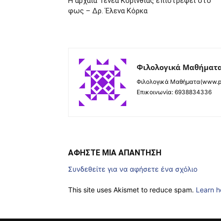
Η αρχαία Τενέα Κορινθίας επιστρέφει στο
φως – Δρ. Έλενα Κόρκα
Φιλολογικά Μαθήματ
Φιλολογικά Μαθήματα(www.ph
Επικοινωνία: 6938834336
ΑΦΗΣΤΕ ΜΙΑ ΑΠΑΝΤΗΣΗ
Συνδεθείτε για να αφήσετε ένα σχόλιο
This site uses Akismet to reduce spam.
Learn h