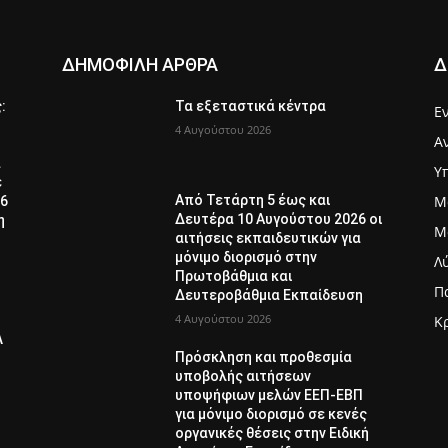
ΔΗΜΟΦΙΛΗ ΑΡΘΡΑ
Δ
ς:
Τα εξεταστικά κέντρα
Ε
4 Αυγούστου 2026
Α
α
Υ
ε
Μ
Από Τετάρτη 5 έως και
26
Δευτέρα 10 Αυγούστου 2026 οι
η
Μ
αιτήσεις εκπαιδευτικών για
μόνιμο διορισμό στην
Λ
Πρωτοβάθμια και
Π
Δευτεροβάθμια Εκπαίδευση
4 Αυγούστου 2026
Κ
Λ
Πρόσκληση και προθεσμία
υποβολής αιτήσεων
υποψήφιων μελών ΕΕΠ-ΕΒΠ
για μόνιμο διορισμό σε κενές
οργανικές θέσεις στην Ειδική