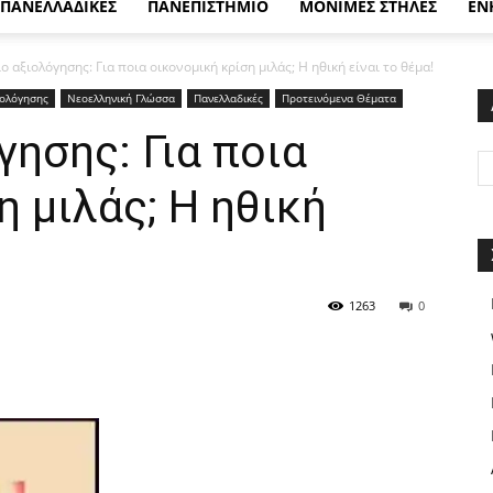
ΠΑΝΕΛΛΑΔΙΚΕΣ
ΠΑΝΕΠΙΣΤΗΜΙΟ
ΜΟΝΙΜΕΣ ΣΤΗΛΕΣ
ΕΝ
ο αξιολόγησης: Για ποια οικονομική κρίση μιλάς; Η ηθική είναι το θέμα!
ιολόγησης
Νεοελληνική Γλώσσα
Πανελλαδικές
Προτεινόμενα Θέματα
γησης: Για ποια
η μιλάς; Η ηθική
1263
0