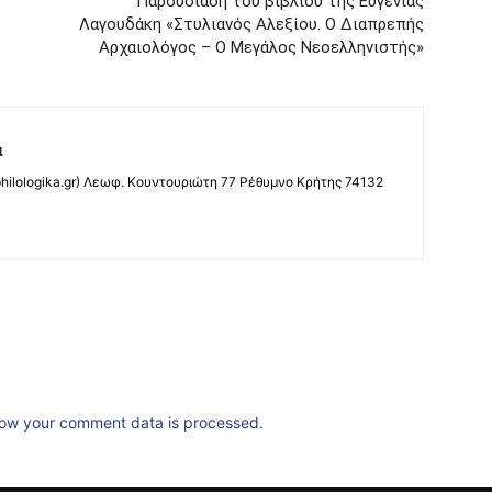
Παρουσίαση του βιβλίου της Ευγενίας
Λαγουδάκη «Στυλιανός Αλεξίου. Ο Διαπρεπής
Αρχαιολόγος – Ο Μεγάλος Νεοελληνιστής»
α
ilologika.gr) Λεωφ. Κουντουριώτη 77 Ρέθυμνο Κρήτης 74132
ow your comment data is processed.