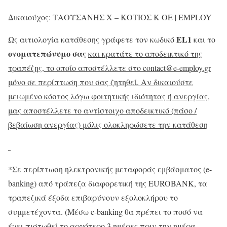
Δικαιούχος: ΤΑΟΥΣΑΝΗΣ Χ – ΚΟΤΙΟΣ Κ ΟΕ | EMPLOY
EL
1
Ως αιτιολογία κατάθεσης γράφετε τον κωδικό
και το
ονοματεπώνυμο σας
και κρατάτε το αποδεικτικό της
τραπέζης, το οποίο αποστέλλετε στο contact@e-employ.gr
μόνο σε περίπτωση που σας ζητηθεί. Αν δικαιούστε
μειωμένο κόστος λόγω φοιτητικής ιδιότητας ή ανεργίας,
μας αποστέλλετε το αντίστοιχο αποδεικτικό (πάσο /
βεβαίωση ανεργίας) μόλις ολοκληρώσετε την κατάθεση
*Σε περίπτωση ηλεκτρονικής μεταφοράς εμβάσματος (e-
banking) από τράπεζα διαφορετική της EUROBANK, τα
τραπεζικά έξοδα επιβαρύνουν εξολοκλήρου το
συμμετέχοντα. (Mέσω e-banking θα πρέπει το ποσό να
έχει πιστωθεί το αργότερο 3 ημέρες πριν την ημέρα