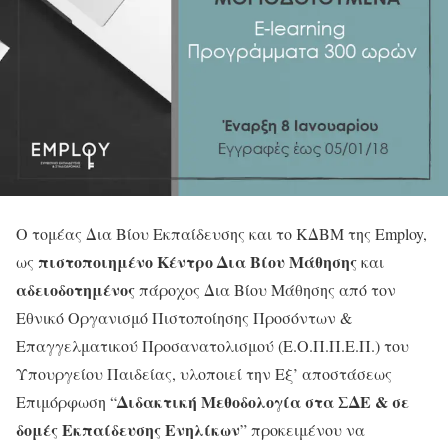
Ο τομέας Δια Βίου Εκπαίδευσης και το ΚΔΒΜ της Employ,
πιστοποιημένο Κέντρο Δια Βίου Μάθησης
ως
και
αδειοδοτημένος
πάροχος Δια Βίου Μάθησης από τον
Εθνικό Οργανισμό Πιστοποίησης Προσόντων &
Επαγγελματικού Προσανατολισμού (Ε.Ο.Π.Π.Ε.Π.) του
Υπουργείου Παιδείας, υλοποιεί την Εξ’ αποστάσεως
Διδακτική Μεθοδολογία στα ΣΔΕ & σε
Επιμόρφωση “
δομές Εκπαίδευσης Ενηλίκων
” προκειμένου να