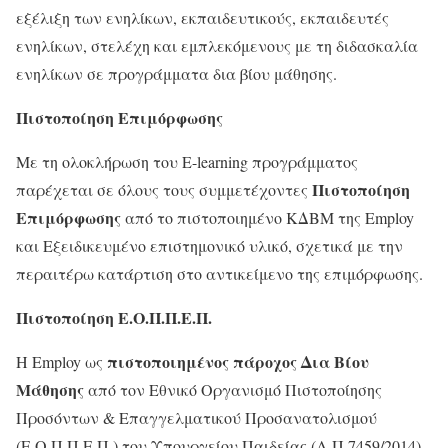
εξέλιξη των ενηλίκων, εκπαιδευτικούς, εκπαιδευτές
ενηλίκων, στελέχη και εμπλεκόμενους με τη διδασκαλία
ενηλίκων σε προγράμματα δια βίου μάθησης.
Πιστοποίηση Επιμόρφωσης
Με τη ολοκλήρωση του E-learning προγράμματος
Πιστοποίηση
παρέχεται σε όλους τους συμμετέχοντες
Επιμόρφωσης
από το πιστοποιημένο ΚΔΒΜ της Employ
και Εξειδικευμένο επιστημονικό υλικό, σχετικά με την
περαιτέρω κατάρτιση στο αντικείμενο της επιμόρφωσης.
Πιστοποίηση Ε.Ο.Π.Π.Ε.Π.
πιστοποιημένος πάροχος Δια Βίου
H Employ ως
Μάθησης
από τον Εθνικό Οργανισμό Πιστοποίησης
Προσόντων & Επαγγελματικού Προσανατολισμού
(Ε.Ο.Π.Π.Ε.Π.) του Υπουργείου Παιδείας (Α.Π.7459/2014)