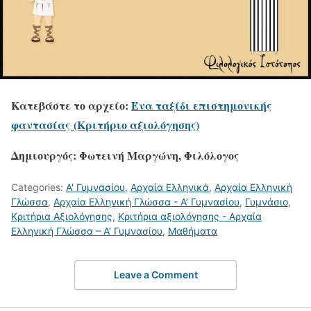
Κατεβάστε το αρχείο:
Ένα ταξίδι επιστημονικής
φαντασίας (Κριτήριο αξιολόγησης)
Δημιουργός: Φωτεινή Μαργώνη, Φιλόλογος
Categories:
Α' Γυμνασίου
,
Αρχαία Ελληνικά
,
Αρχαία Ελληνική
Γλώσσα
,
Αρχαία Ελληνική Γλώσσα - Α’ Γυμνασίου
,
Γυμνάσιο
,
Κριτήρια Αξιολόγησης
,
Κριτήρια αξιολόγησης - Αρχαία
Ελληνική Γλώσσα – Α’ Γυμνασίου
,
Μαθήματα
Leave a Comment