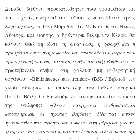
Δεκάδες διεθνείς προσωπικότητες των γραμμάτων και
των τεχνών, ανάμεσά τους τέσσερις νομπελίστες, τρεις
λογοτεχνίας, οι Τόνι Μόρισον, Τζ. Μ. Κούτσι και Ντόρις
Λέσινγκ, και ειρήνης, ο Φρέντερικ Βίλεμ ντε Κλερκ, θα
κάνουν έκκληση ώστε «
η ανάγνωση, η γραφή και η
πρόσβαση στην πληροφορία να αποτελέσουν μέρος των
προτεραιοτήτων της έκτακτης ανθρωπιστικής βοήθειας
». Η
πρωτοβουλία ανήκει στη γαλλική μη κυβερνητική
οργάνωση «Bibliotheques sans frontiers» (BSB / Βιβλιοθήκες
χωρίς σύνορα», με επικεφαλής τον Γάλλο ιστορικό
Πατρίκ Βέιλ). Οι διανοούμενοι αναφέρουν στο κείμενο
της έκκλησης: «
Όταν επέρχεται ανθρωπιστική
καταστροφή, οι πρώτες βοήθειες δίδονται στους
τραυματίες που πρέπει να σωθούν, στη μέριμνα για τα
τρόφιμα, τους άστεγους και την ένδυση, αλλά μετά την
καταστροφή πρέπει να δίνεται η δυνατότητα για