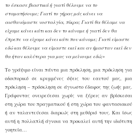
το έσκασε βιαστικά ή γιατί θέλουµε να το
σταµατήσουµε; Γιατί το γήρας µάς κάνει να
αισθανόµαστε νοσταλγία, πίκρα; Γιατί θα θέλαµε να
είχαµε κάνει κάτι και δεν το κάναµε ή γιατί δεν θα
έπρεπε να είχαµε κάνει κάτι που κάναµε; Γιατί είµαστε
εδώ και θέλουµε να είµαστε εκεί και αν ήµασταν εκεί δεν
θα ήταν καλύτερα για µας να µείνουµε εδώ;
»
Το γράψιμο είναι πάντα μια πρόκληση, μια πρόκληση για
οδοιπορικό σε κρυμμένες όψεις του εαυτού μας, μια
πρόκληση – πρόσκληση σε άγνωστο έδαφος της ζωής μας.
Γράφοντας ονειρεύεσαι χωρίς να ξέρεις αν βρίσκεσαι
στη χώρα του πραγματικού ή στη χώρα του φαντασιακού
ή αν ταλαντεύεσαι διαρκώς στη μεθόριό τους. Και ίσως
αυτή η πολλαπλή άγνοια να προκαλεί αυτή την ιδιότυπη
γοητεία…