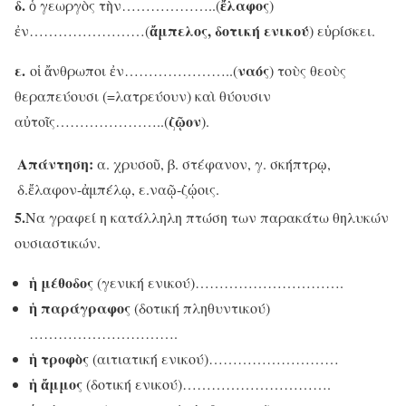
δ.
ἔλαφος
ὁ γεωργὸς τὴν………………..(
)
ἄμπελος, δοτική ενικού
ἐν……………………(
) εὑρίσκει.
ε.
ναός
οἱ ἄνθρωποι ἐν…………………..(
) τοὺς θεοὺς
θεραπεύουσι (=λατρεύουν) καὶ θύουσιν
ζῷον
αὐτοῖς…………………..(
).
Απάντηση:
α. χρυσοῦ, β. στέφανον, γ. σκήπτρῳ,
δ.ἔλαφον-ἀμπέλῳ, ε.ναῷ-ζῴοις.
5.
Να γραφεί η κατάλληλη πτώση των παρακάτω θηλυκών
ουσιαστικών.
ἡ μέθοδος
(γενική ενικού)………………………….
ἡ παράγραφος
(δοτική πληθυντικού)
………………………….
ἡ τροφὸς
(αιτιατική ενικού)………………………
ἡ ἄμμος
(δοτική ενικού)………………………….