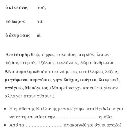
ὁ κίνδυνος
τοὺς
τὸ δῶρον
τὰ
ὁ ἄνθρωπος
οἱ
Απάντηση:
θεῷ,
ψῆφοι, πολεμίοις, πυρσόν, ἵππων,
νῆσον, ἱατρούς, ἐξόδους, κινδύνους, δῶρα, ἄνθρωποι.
9.
Να συμπληρωθούν τα κενά με τις κατάλληλες λέξεις:
μεγάφωνο, συμπόσιο, γηπεδούχος, ισόγειο, διαφωνώ,
απόγειο, Μεσόγειος
. (Μπορεί να χρειαστεί να γίνουν
αλλαγές στους τύπους.)
Η ομάδα της Καλλονής μεταφέρθηκε στο Ηράκλειο για
να αντιμετωπίσει την ……………………… ομάδα.
Από τα …………………… ανακοινώθηκε ότι οι οπαδοί