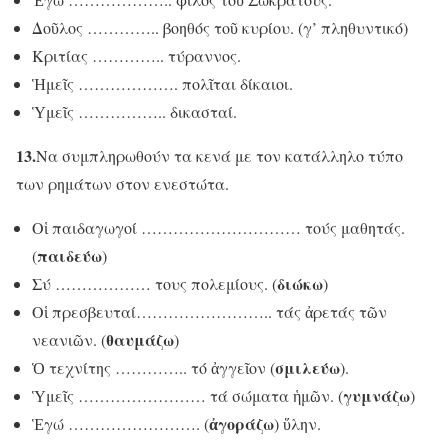
Δοῦλος ………….. βοηθός τοῦ κυρίου. (γ’ πληθυντικό)
Κριτίας ………….. τύραννος.
Ἡμεῖς ………………. πολῖται δίκαιοι.
Ὑμεῖς …………….. δικασταί.
13.
Να συμπληρωθούν τα κενά με τον κατάλληλο τύπο
των ρημάτων στον ενεστώτα.
Οἱ παιδαγωγοί ………………………… τούς μαθητάς.
παιδεύω
(
)
διώκω
Σύ ……………… τους πολεμίους. (
)
Οἱ πρεσβευταί…………………….. τάς ἀρετάς τῶν
θαυμάζω
νεανιῶν. (
)
σμιλεύω
Ὁ τεχνίτης ………….. τό ἀγγεῖον (
).
γυμνάζω
Ὑμεῖς …………………… τά σώματα ἡμῶν. (
)
ἀγοράζω
Ἑγώ ……………………. (
) ὕλην.