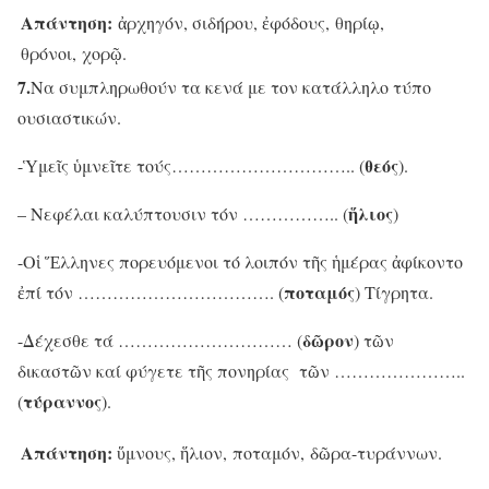
Απάντηση:
ἀρχηγόν, σιδήρου, ἐ
φόδους, θηρίῳ,
θρόνοι, χορῷ.
7.
Να συμπληρωθούν τα κενά με τον κατάλληλο τύπο
ουσιαστικών.
θεός
-Ὑμεῖς ὑμνεῖτε τούς………………………….. (
).
ἥλιος
– Νεφέλαι καλύπτουσιν τόν …………….. (
)
-Οἱ Ἕλληνες πορευόμενοι τό λοιπόν τῆς ἡμέρας ἀφίκοντο
ποταμός
ἐπί τόν ……………………………. (
) Τίγρητα.
δῶρον
-Δέχεσθε τά ………………………… (
) τῶν
δικαστῶν καί φύγετε τῆς πονηρίας τῶν …………………..
τύραννος
(
).
Απάντηση:
ὕ
μνους, ἥλιον, ποταμόν, δῶρα-τυράννων.