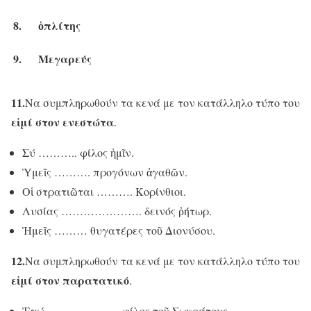
8.
ὁπλίτης
9.
Μεγαρεύς
11.
Να συμπληρωθούν τα κενά με τον κατάλληλο τύπο του
εἰμί στον ενεστώτα
.
Σύ ……….. φίλος ἡμῖν.
Ὑμεῖς ………. προγόνων ἀγαθῶν.
Οἱ στρατιῶται ………. Κορίνθιοι.
Λυσίας …………………. δεινός ῥήτωρ.
Ἡμεῖς ……… θυγατέρες τοῦ Διονύσου.
12.
Να συμπληρωθούν τα κενά με τον κατάλληλο τύπο του
εἰμί στον
παρατατικό
.
Ἐγώ ……………….. φίλος τοῦ Σωκράτους.