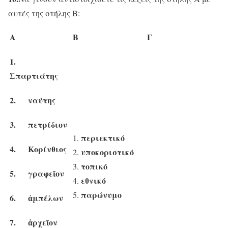
αυτές της στήλης Β:
Α
Β
Γ
1.
Σπαρτιάτης
2.
ναύτης
3.
πετρίδιον
περιεκτικό
4.
Κορίνθιος
υποκοριστικό
τοπικό
5.
γραφεῖον
εθνικό
παρώνυμο
6.
ἀμπέλων
7.
ἀρχεῖον