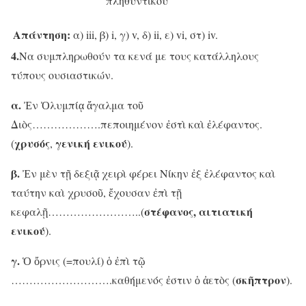
πληθυντικού
Απάντηση:
α) iii, β) i, γ) v, δ) ii, ε) vi, στ) iv.
4.
Να συμπληρωθούν τα κενά με τους κατάλληλους
τύπους ουσιαστικών.
α.
Ἐν Ὀλυμπίᾳ ἄγαλμα τοῦ
Διὸς……………….πεποιημένον ἐστὶ καὶ ἐλέφαντος.
χρυσός
γενική ενικού
(
,
).
β.
Ἐν μὲν τῇ δεξιᾷ χειρὶ φέρει Νίκην ἐξ ἐλέφαντος καὶ
ταύτην καὶ χρυσοῦ, ἔχουσαν ἐπὶ τῇ
στέφανος, αιτιατική
κεφαλῇ……………………..(
ενικού
).
γ.
Ὁ ὄρνις (=πουλί) ὁ ἐπὶ τῷ
σκῆπτρον
……………………….καθήμενός ἐστιν ὁ ἀετὸς (
).