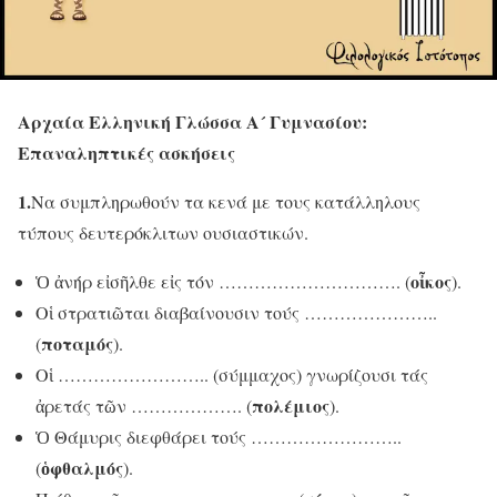
Αρχαία Ελληνική Γλώσσα Α´ Γυμνασίου:
Επαναληπτικές ασκήσεις
1.
Να συμπληρωθούν τα κενά με τους κατάλληλους
τύπους δευτερόκλιτων ουσιαστικών.
οἶκος
Ὁ ἀνήρ εἰσῆλθε εἰς τόν …………………………. (
).
Οἱ στρατιῶται διαβαίνουσιν τούς …………………..
ποταμός
(
).
Οἱ …………………….. (σύμμαχος) γνωρίζουσι τάς
πολέμιος
ἀρετάς τῶν ………………. (
).
Ὁ Θάμυρις διεφθάρει τούς ……………………..
ὁφθαλμός
(
).