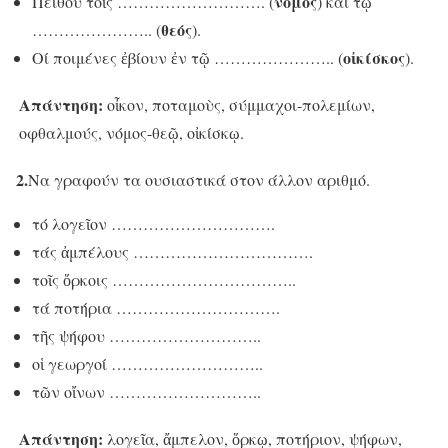
νόμος
Πείθου τοῖς ………………………. (
) και τῷ
θεός
………………….. (
).
οἰκίσκος
Οί ποιμένες ἐβίουν ἐν τῷ ………………….. (
).
Απάντηση:
οἶκον, ποταμοὺς, σύμμαχοι-πολεμίων,
οφθαλμούς, νόμος-θεῷ, οἰκίσκῳ.
2.
Να γραφούν τα ουσιαστικά στον άλλον αριθμό.
τό λογεῖον ………………………….
τάς ἀμπέλους …………………………….
τοῖς ὅρκοις ……………………………..
τά ποτήρια ………………………….
τῆς ψήφου ………………………..
οἱ γεωργοί ………………………..
τῶν οἴνων ………………………..
Απάντηση:
λογεῖα, ἄμπελον, ὅρκῳ, ποτήριον, ψήφων,