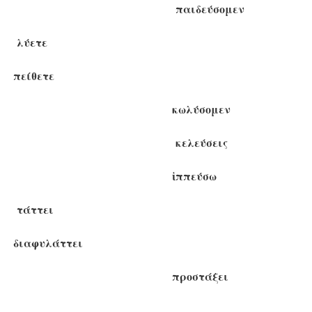
παιδεύσομεν
λύετε
πείθετε
κωλύσομεν
κελεύσεις
ἱππεύσω
τάττει
διαφυλάττει
προστάξει