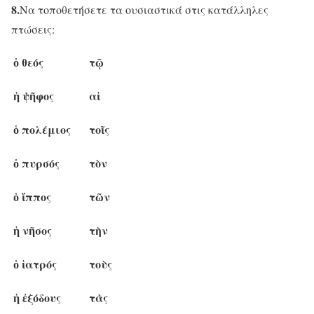
8.
Να τοποθετήσετε τα ουσιαστικά στις κατάλληλες
πτώσεις:
ὁ θεός
τῷ
ἡ ψῆφος
αἱ
ὁ πολέμιος
τοῖς
ὁ πυρσός
τὸν
ὁ ἵππος
τῶν
ἡ νῆσος
τὴν
ὁ ἱατρός
τοὺς
ἡ ἐξόδους
τὰς