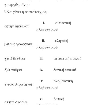
γεωργός, οἴνου
3.
Να γίνει η αντιστοίχιση.
i.
αιτιατική
α)
τήν ἄμπελον
πληθυντικού
ii.
κλητική
β)
τούς γεωργούς
πληθυντικού
γ)
iii.
τά δένδρα
αιτιατική ενικού
δ)
iv.
ὦ ταῦροι
δοτική ενικού
v.
ονομαστική
ε)
τοῖς στρατηγοῖς
πληθυντικού
vi.
δοτική
στ)
τῶ σταδίῳ