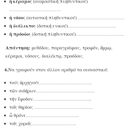
ἡ κέραμος
(ονομαστική πληθυντικού)
……………………………
ἡ νόσος
(αιτιατική πληθυντικού) …………………………
ἡ διάλεκτος
(δοτική ενικού)………………………….
ἡ πρόοδος
(δοτική πληθυντικού)………………………….
Απάντηση:
μεθόδου,
παραγράφοις, τροφόν, ἄμμῳ,
κέραμοι, νόσους, διαλέκτῳ,
προόδοις.
6.
Να γραφούν στον άλλον αριθμό τα ουσιαστικά:
τούς ἀρχηγούς…………………………….
τῶν σιδήρων………………………………..
τήν ἔφοδον………………………………..
τοῖς θηρίοις ………………………………..
ὦ θρόνε…………………………….
τοῖς χοροῖς………………………..