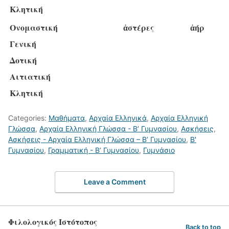
Κλητική
Ονομαστική
ἀστέρες
ἀήρ
Γενική
Δοτική
Αιτιατική
Κλητική
Categories:
Μαθήματα
,
Αρχαία Ελληνικά
,
Αρχαία Ελληνική
Γλώσσα
,
Αρχαία Ελληνική Γλώσσα - Β’ Γυμνασίου
,
Ασκήσεις
,
Ασκήσεις - Αρχαία Ελληνική Γλώσσα – Β’ Γυμνασίου
,
Β'
Γυμνασίου
,
Γραμματική - Β’ Γυμνασίου
,
Γυμνάσιο
Leave a Comment
Φιλολογικός Ιστότοπος
Back to top