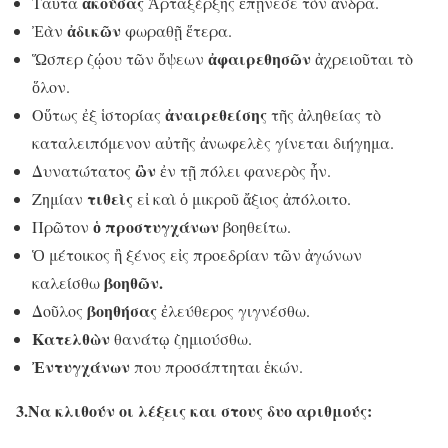
ἀκούσας
Ταῦτα
Ἀρταξέρξης ἐπῄνεσε τὸν ἄνδρα.
ἀδικῶν
Ἐὰν
φωραθῇ ἕτερα.
ἀφαιρεθησῶν
Ὥσπερ ζῴου τῶν ὄψεων
ἀχρειοῦται τὸ
ὅλον.
ἀναιρεθείσης
Οὕτως ἐξ ἱστορίας
τῆς ἀληθείας τὸ
καταλειπόμενον αὐτῆς ἀνωφελὲς γίνεται διήγημα.
ὢν
Δυνατώτατος
ἐν τῇ πόλει φανερὸς ἦν.
τιθεὶς
Ζημίαν
εἰ καὶ ὁ μικροῦ ἄξιος ἀπόλοιτο.
ὁ προστυγχάνων
Πρῶτον
βοηθείτω.
Ὁ μέτοικος ἢ ξένος εἰς προεδρίαν τῶν ἀγώνων
βοηθῶν.
καλείσθω
βοηθήσας
Δοῦλος
ἐλεύθερος γιγνέσθω.
Κατελθὼν
θανάτῳ ζημιούσθω.
Ἐντυγχάνων
που προσάπτηται ἑκών.
3.Να κλιθούν οι λέξεις και στους δυο αριθμούς: