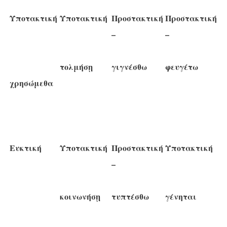
Υποτακτική
Υποτακτική
Προστακτική
Προστακτική
–
–
τολμήσῃ
γιγνέσθω
φευγέτω
χρησώμεθα
Ευκτική
Υποτακτική
Προστακτική
Υποτακτική
–
κοινωνήσῃ
τυπτέσθω
γένηται