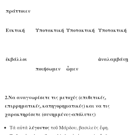
πράττοιεν
Ευκτική
Υποτακτική
Υποτακτική
Υποτακτική
ἐκβάλλοι
ἀναλαμβάνῃ
ποιήσωμεν
ὦμεν
2.Να αναγνωρίσετε τις μετοχές (επιθετικές,
επιρρηματικές, κατηγορηματικές) και να τις
χαρακτηρίσετε (συνημμένες-απόλυτες)
λέ
γ
οντος
Τὰ αὐτὰ
τοῦ Μάρδου, βασιλεὺς ἔφη.