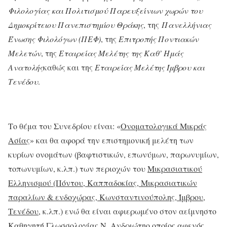
Φιλολογίας και Πολιτισμού Παρευξείνιων χωρών του
Δημοκρίτειου Πανεπιστημίου Θράκης
, της
Πανελλήνιας
Ένωσης Φιλολόγων (ΠΕΦ)
, της
Επιτροπής Ποντιακών
Μελετών
, της
Εταιρείας Μελέτης της Καθ’ Ημάς
Ανατολής
καθώς και της
Εταιρείας Μελέτης Ίμβρου και
Τενέδου
.
Το θέμα του Συνεδρίου είναι: «
Ονοματολογικά Μικράς
Ασίας
» και θα αφορά την επιστημονική μελέτη των
κυρίων ονομάτων (βαφτιστικών, επωνύμων, παρωνυμίων,
τοπωνυμίων, κ.λπ.) των περιοχών του
Μικρασιατικού
Ελληνισμού (Πόντου, Καππαδοκίας, Μικρασιατικών
παραλίων & ενδοχώρας, Κωνσταντινούπολης, Ίμβρου,
Τενέδου
, κ.λπ.) ενώ θα είναι αφιερωμένο στον αείμνηστο
Καθηγητή Γλωσσολογίας
Ν. Ανδριώτη
ο οποίος αφενός