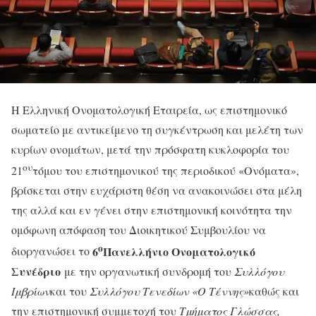
Η Ελληνική Ονοματολογική Εταιρεία, ως επιστημονικό
σωματείο με αντικείμενο τη συγκέντρωση και μελέτη των
κυρίων ονομάτων, μετά την πρόσφατη κυκλοφορία του
ου
21
τόμου του επιστημονικού της περιοδικού «Ονόματα»,
βρίσκεται στην ευχάριστη θέση να ανακοινώσει στα μέλη
της αλλά και εν γένει στην επιστημονική κοινότητα την
ομόφωνη απόφαση του Διοικητικού Συμβουλίου να
ο
6
Πανελλήνιο Ονοματολογικό
διοργανώσει το
Συνέδριο
με την οργανωτική συνδρομή του
Συλλόγου
Ιμβρίων
και του
Συλλόγου Τενεδίων «Ο Τέννης»
καθώς και
την επιστημονική συμμετοχή του
Τμήματος Γλώσσας,