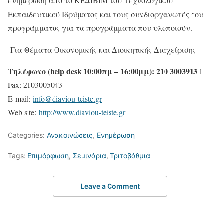
ενημέρωση από το ΚΕΔΙΒΙΜ του Τεχνολογικού
Εκπαιδευτικού Ιδρύματος και τους συνδιοργανωτές του
προγράμματος για τα προγράμματα που υλοποιούν.
Για Θέματα Οικονομικής και Διοικητικής Διαχείρισης
Τηλέφωνο (help desk 10:00πμ – 16:00μμ): 210 3003913
l
Fax: 2103005043
E-mail:
info@diaviou-teiste.gr
Web site:
http://www.diaviou-teiste.gr
Categories:
Ανακοινώσεις
,
Ενημέρωση
Tags:
Επιμόρφωση
,
Σεμινάρια
,
Τριτοβάθμια
Leave a Comment