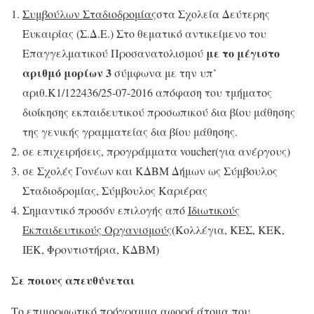
Συμβούλων Σταδιοδρομίας
στα Σχολεία Δεύτερης
Ευκαιρίας (Σ.Δ.Ε.) Στο θεματικό αντικείμενο του
με το μέγιστο
Επαγγελματικού Προσανατολισμού
αριθμό μορίων 3
σύμφωνα με την υπ’
αριθ.K1/122436/25-07-2016 απόφαση του τμήματος
διοίκησης εκπαιδευτικού προσωπικού δια βίου μάθησης
της γενικής γραμματείας δια βίου μάθησης.
σε επιχειρήσεις, προγράμματα voucher(για ανέργους)
σε Σχολές Γονέων και ΚΔΒΜ Δήμων ως Σύμβουλος
Σταδιοδρομίας, Σύμβουλος Καριέρας
Σημαντικό προσόν επιλογής από
Ιδιωτικούς
Εκπαιδευτικούς Οργανισμούς
(Κολλέγια, ΚΕΣ, ΚΕΚ,
ΙΕΚ, Φροντιστήρια, ΚΔΒΜ)
Σε ποιους απευθύνεται
Το επιμορφωτικό πρόγραμμα αφορά άτομα που