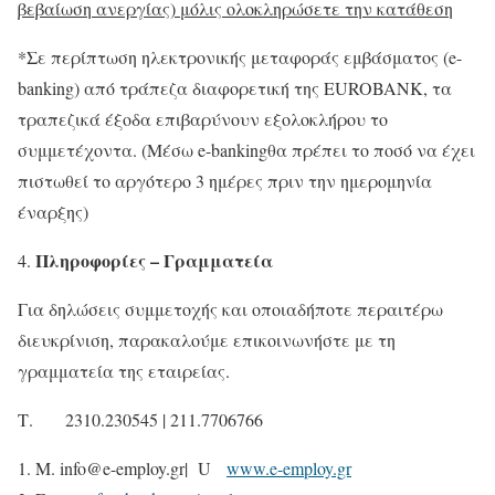
βεβαίωση ανεργίας) μόλις ολοκληρώσετε την κατάθεση
*Σε περίπτωση ηλεκτρονικής μεταφοράς εμβάσματος (e-
banking) από τράπεζα διαφορετική της EUROBANK, τα
τραπεζικά έξοδα επιβαρύνουν εξολοκλήρου το
συμμετέχοντα. (Mέσω e-bankingθα πρέπει το ποσό να έχει
πιστωθεί το αργότερο 3 ημέρες πριν την ημερομηνία
έναρξης)
Πληροφορίες – Γραμματεία
Για δηλώσεις συμμετοχής και οποιαδήποτε περαιτέρω
διευκρίνιση, παρακαλούμε επικοινωνήστε με τη
γραμματεία της εταιρείας.
Τ. 2310.230545 | 211.7706766
M. info@e-employ.gr| U
www.e-employ.gr