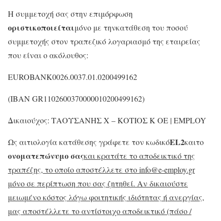
Η συμμετοχή σας στην επιμόρφωση
οριστικοποιείται
μόνο με τηνκατάθεση του ποσού
συμμετοχής στον τραπεζικό λογαριασμό της εταιρείας
που είναι ο ακόλουθος:
EUROBANK0026.0037.01.0200499162
(IΒΑΝ GR1102600370000010200499162)
Δικαιούχος: ΤΑΟΥΣΑΝΗΣ Χ – ΚΟΤΙΟΣ Κ ΟΕ | EMPLOY
EL
2
Ως αιτιολογία κατάθεσης γράφετε τον κωδικό
καιτο
ονοματεπώνυμο σας
και κρατάτε το αποδεικτικό της
τραπέζης, το οποίο αποστέλλετε στο
info
@e-employ.gr
μόνο σε περίπτωση που σας ζητηθεί. Αν δικαιούστε
μειωμένο κόστος λόγω φοιτητικής ιδιότητας ή ανεργίας,
μας αποστέλλετε το αντίστοιχο αποδεικτικό (πάσο /