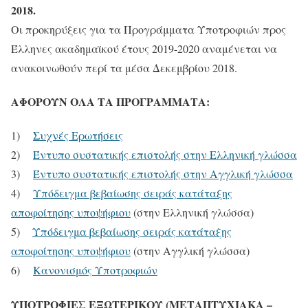
2018.
Οι προκηρύξεις για τα Προγράμματα Υποτροφιών προς
Έλληνες ακαδημαϊκού έτους 2019-2020 αναμένεται να
ανακοινωθούν περί τα μέσα Δεκεμβρίου 2018.
ΑΦΟΡΟΥΝ ΟΛΑ ΤΑ ΠΡΟΓΡΑΜΜΑΤΑ:
1)
Συχνές Ερωτήσεις
2)
Έντυπο συστατικής επιστολής στην Ελληνική γλώσσα
3)
Έντυπο συστατικής επιστολής στην Αγγλική γλώσσα
4)
Υπόδειγμα βεβαίωσης σειράς κατάταξης
αποφοίτησης υποψήφιου
(στην Ελληνική γλώσσα)
5)
Υπόδειγμα βεβαίωσης σειράς κατάταξης
αποφοίτησης υποψήφιου
(στην Αγγλική γλώσσα)
6)
Κανονισμός Υποτροφιών
ΥΠΟΤΡΟΦΙΕΣ ΕΞΩΤΕΡΙΚΟΥ (ΜΕΤΑΠΤΥΧΙΑΚΑ –