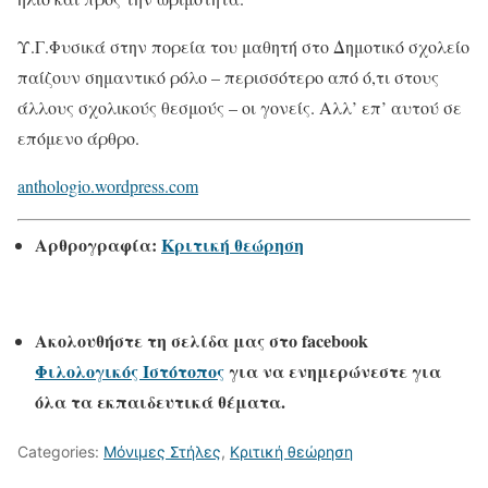
Υ.Γ.Φυσικά στην πορεία του μαθητή στο Δημοτικό σχολείο
παίζουν σημαντικό ρόλο – περισσότερο από ό,τι στους
άλλους σχολικούς θεσμούς – οι γονείς. Αλλ’ επ’ αυτού σε
επόμενο άρθρο.
anthologio.wordpress.com
Αρθρογραφία:
Κριτική θεώρηση
Ακολουθήστε τη σελίδα μας στο
facebook
Φιλολογικός Ιστότοπος
για να ενημερώνεστε για
όλα τα εκπαιδευτικά θέματα.
Categories:
Μόνιμες Στήλες
,
Κριτική θεώρηση