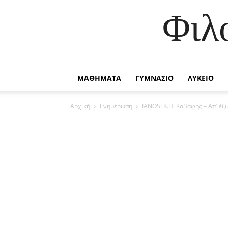
Φιλ
ΜΑΘΗΜΑΤΑ
ΓΥΜΝΑΣΙΟ
ΛΥΚΕΙΟ
Αρχική
Ενημέρωση
IANOS: Κ.Π. Καβάφης – Απ’ έξ