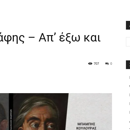
άφης – Απ’ έξω και
707
0