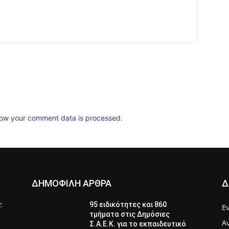
ow your comment data is processed.
ΔΗΜΟΦΙΛΗ ΑΡΘΡΑ
Δ
ς:
95 ειδικότητες και 860
Ε
τμήματα στις Δημόσιες
Α
Σ.Α.Ε.Κ. για το εκπαιδευτικό