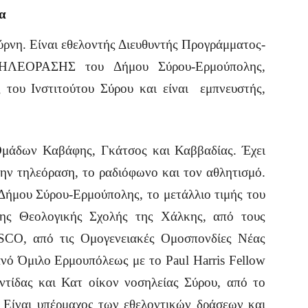
α
ύρνη. Είναι εθελοντής Διευθυντής Προγράμματος-
ΤΗΛΕΟΡΑΣΗΣ του Δήμου Σύρου-Ερμούπολης,
 του Ινστιτούτου Σύρου και είναι εμπνευστής,
Ομάδων Καβάφης, Γκάτσος και Καββαδίας. Έχει
 την τηλεόραση, το ραδιόφωνο και τον αθλητισμό.
υ Δήμου Σύρου-Ερμούπολης, το μετάλλιο τιμής του
της Θεολογικής Σχολής της Χάλκης, από τους
SCO, από τις Ομογενειακές Ομοσπονδίες Νέας
νό Όμιλο Ερμουπόλεως με το Paul Harris Fellow
τίδας και Κατ οίκον νοσηλείας Σύρου, από το
Είναι υπέρμαχος των εθελοντικών δράσεων και