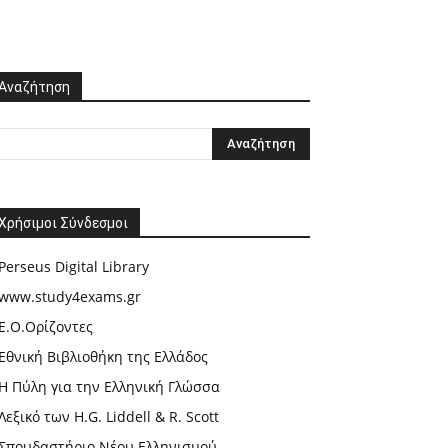
Αναζήτηση
Χρήσιμοι Σύνδεσμοι
Perseus Digital Library
www.study4exams.gr
Ε.Ο.Ορίζοντες
Εθνική Βιβλιοθήκη της Ελλάδος
Η Πύλη για την Ελληνική Γλώσσα
Λεξικό των H.G. Liddell & R. Scott
Σπουδαστήριο Νέου Ελληνισμού