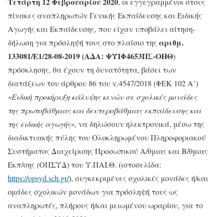
Τετάρτη 12 Φεβρουαρίου 2020
, οι εγγεγραμμένοι στους
πίνακες αναπληρωτών Γενικής Εκπαίδευσης και Ειδικής
Αγωγής και Εκπαίδευσης, που είχαν υποβάλει αίτηση-
αριθμ.
δήλωση για πρόσληψή τους στο πλαίσιο της
133081/Ε1/28-08-2019 (ΑΔΑ: ΨΥΙΦ4653ΠΣ-ΟΗΘ
)
πρόσκλησης, θα έχουν τη δυνατότητα, βάσει των
διατάξεων του άρθρου 86 του ν.4547/2018 (ΦΕΚ 102 Α’)
«Ειδική προκήρυξη κάλυψης κενών σε σχολικές μονάδες
της πρωτοβάθμιας και δευτεροβάθμιας εκπαίδευσης και
της ειδικής αγωγής»,
να δηλώσουν ηλεκτρονικά, μέσω της
διαδικτυακής πύλης του Ολοκληρωμένου Πληροφοριακού
Συστήματος Διαχείρισης Προσωπικού Α/θμιας και Β/θμιας
Εκπ/σης (ΟΠΣΥΔ) του Υ.ΠΑΙ.Θ. (ιστοσελίδα:
https://opsyd.sch.gr/
), συγκεκριμένες σχολικές μονάδες ή/και
ομάδες σχολικών μονάδων για πρόσληψή τους ως
αναπληρωτές, πλήρους ή/και μειωμένου ωραρίου, για το