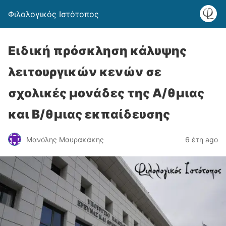
Φιλολογικός Ιστότοπος
Ειδική πρόσκληση κάλυψης
λειτουργικών κενών σε
σχολικές μονάδες της A/θμιας
και Β/θμιας εκπαίδευσης
Μανόλης Μαυρακάκης
6 έτη ago