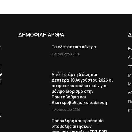
ΔΗΜΟΦΙΛΗ ΑΡΘΡΑ
Δ
ς:
Τα εξεταστικά κέντρα
Ε
4 Αυγούστου 2026
Α
α
Υ
ε
Μ
Από Τετάρτη 5 έως και
26
Δευτέρα 10 Αυγούστου 2026 οι
η
Μ
αιτήσεις εκπαιδευτικών για
μόνιμο διορισμό στην
Λ
Πρωτοβάθμια και
Π
Δευτεροβάθμια Εκπαίδευση
4 Αυγούστου 2026
Κ
Λ
Πρόσκληση και προθεσμία
υποβολής αιτήσεων
υποψήφιων μελών ΕΕΠ-ΕΒΠ