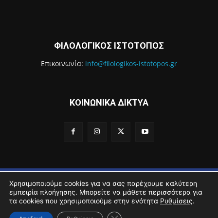
ΦΙΛΟΛΟΓΙΚΟΣ ΙΣΤΟΤΟΠΟΣ
Επικοινωνία:
info@filologikos-istotopos.gr
ΚΟΙΝΩΝΙΚΑ ΔΙΚΤΥΑ
2016 - 2021 Filologikos Istotopos - All rights reserved.
Χρησιμοποιούμε cookies για να σας παρέχουμε καλύτερη
εμπειρία πλοήγησης. Μπορείτε να μάθετε περισσότερα για
Αρχική
Βιογραφικό
Sitemap
Όροι Χρήσης
Επικοινωνία
τα cookies που χρησιμοποιούμε στην ενότητα
Ρυθμίσεις
.
Κλείσιμο του Cookie banner για